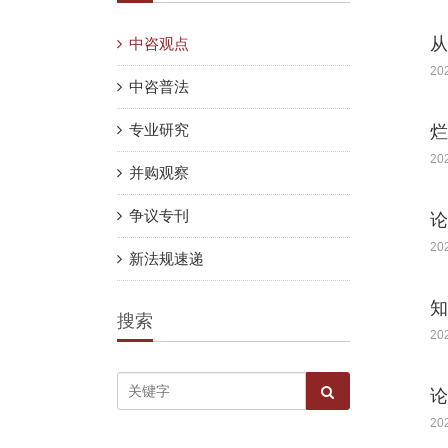
从
中咨观点
20
中咨普法
专业研究
烂
20
并购观察
争议专刊
论
20
新法规速递
知
搜索
20
论
20