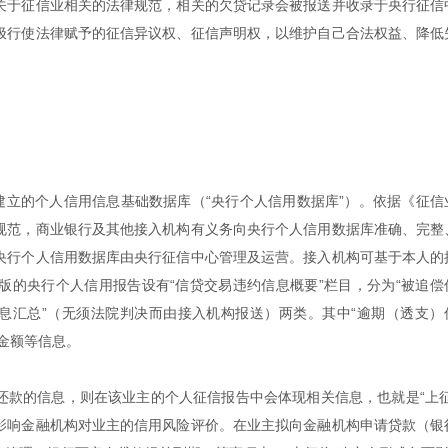
关于征信业相关的法律规范，相关的欠贷记录会被报送并收录于央行征信
极行使法律赋予的征信异议权、征信声明权，以维护自己合法权益、降低
建立的个人信用信息基础数据库（“央行个人信用数据库”）。依据《征信
规范，商业银行及其他接入机构有义务向央行个人信用数据库准确、完整
央行个人信用数据库由央行征信中心管理及运营。接入机构可基于本人的
版的央行个人信用报告设有“信贷交易违约信息概要”栏目，分为“被追偿
信息汇总”（无须法院判决而由接入机构报送）两类。其中“逾期（透支）
金额等信息。
还款的信息，则在该业主的个人征信报告中会体现相关信息，也就是“上征
影响金融机构对业主的信用风险评价。在业主拟向金融机构申请贷款（银