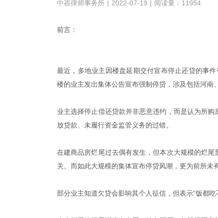
中咨律师事务所
|
2022-07-19
|
阅读量：11954
前言：
最近，多地业主因楼盘延期交付宣布停止还贷的事件引
楼的业主发出集体公告宣布强制停贷，涉及包括河南
业主选择停止偿还贷款并非恶意违约，而是认为所购
放贷款、未履行资金监管义务的过错。
在建商品房烂尾过去偶有发生，但本次大规模的烂尾
关。而如此大规模的集体宣布停贷风潮，更为前所未
部分业主知道欠贷会影响其个人征信，但表示“饭都吃