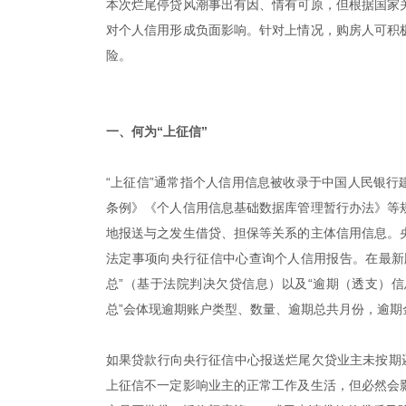
本次烂尾停贷风潮事出有因、情有可原，但根据国家
对个人信用形成负面影响。针对上情况，购房人可积
险。
|
一、何为“上征信”
“上征信”通常指个人信用信息被收录于中国人民银行
条例》《个人信用信息基础数据库管理暂行办法》等
地报送与之发生借贷、担保等关系的主体信用信息。
法定事项向央行征信中心查询个人信用报告。在最新
总”（基于法院判决欠贷信息）以及“逾期（透支）
总”会体现逾期账户类型、数量、逾期总共月份，逾期
如果贷款行向央行征信中心报送烂尾欠贷业主未按期
上征信不一定影响业主的正常工作及生活，但必然会