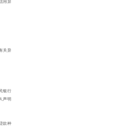
信用异
有关异
民银行
人声明
贷款种