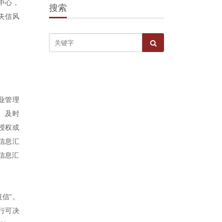
中心，
搜索
失信风
业管理
、及时
授权或
信息汇
信息汇
信”。
行可决