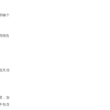
明确个
用报告
低失信
置，加
中包含