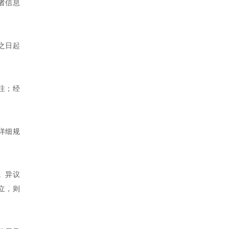
者信息
之日起
注；经
详细规
。异议
立，则