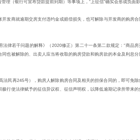
管理（银行可宣布贷款提前到期）等事项上，“上征信”确实会形成负面
张开发商就逾期交房支付违约金或赔偿损失，也可解除与开发商的购房合
法律若干问题的解释》（2020修正）第二十一条第二款规定：“商品房
合同也被解除的、出卖人应当将收取的购房贷款和购房款的本金及利息分
最高法民再245号），购房人解除购房合同及相关的担保合同的，即可免除
积极行使法律赋予的征信异议权、征信声明权，以降低逾期记录所带来的