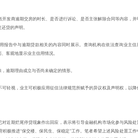
括开发商逾期交房的时长、是否进行诉讼、是否主张解除合同等内容，并
复还贷的声明。
用报告中与逾期贷款相关的内容同时展示。查询机构在依法查询业主信
面、客观地显示业主信用情况。
除，逾期理由成立与否尚未确定的情形。
不可轻视，业主可积极应用征信法律规范所赋予的异议权及声明权，以降
已对近期烂尾停贷现象作出回应，表示将引导金融机构市场化参与风险处
府积极推进“保交楼、保民生、保稳定”工作。笔者希望上述风险处置工作