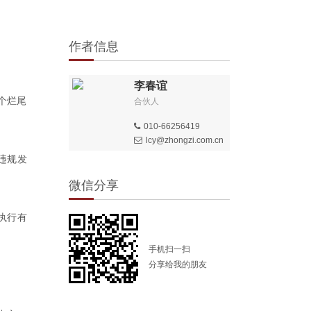
作者信息
李春谊
个烂尾
合伙人
010-66256419
lcy@zhongzi.com.cn
违规发
微信分享
执行有
手机扫一扫
分享给我的朋友