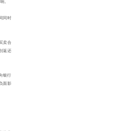
影响。
同同时
买卖合
别返还
向银行
负面影