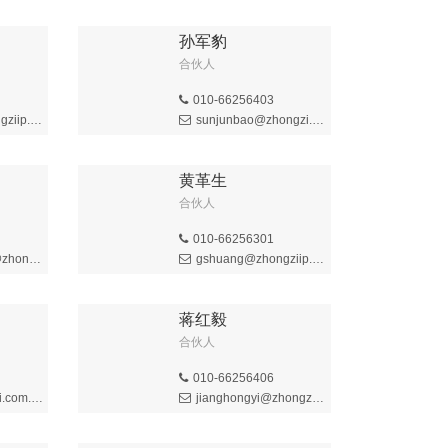
孙军豹
合伙人
010-66256403
ip.com
sunjunbao@zhongzi.com.cn
黄革生
合伙人
010-66256301
iip.com
gshuang@zhongziip.com
蒋红毅
合伙人
010-66256406
com.cn
jianghongyi@zhongzi.com.cn