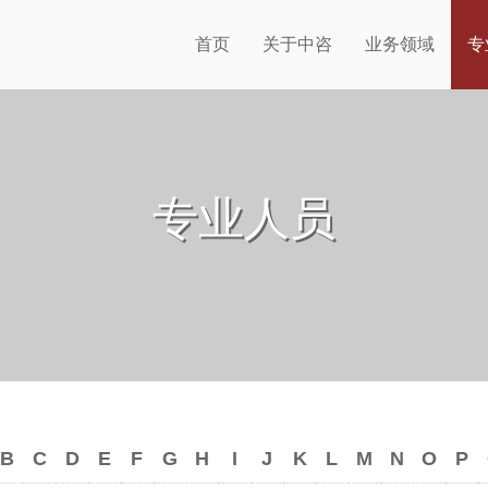
首页
关于中咨
业务领域
专
专业人员
B
C
D
E
F
G
H
I
J
K
L
M
N
O
P