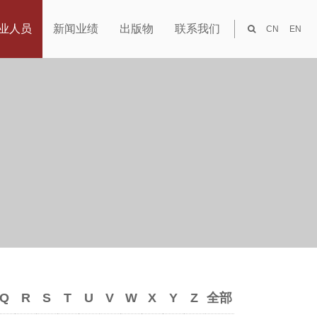
业人员
新闻业绩
出版物
联系我们
CN
EN
Q
R
S
T
U
V
W
X
Y
Z
全部