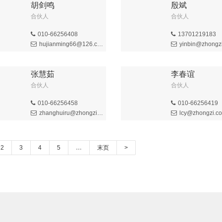
胡剑鸣
殷斌
合伙人
合伙人
010-66256408
13701219183
hujianming66@126.com
yinbin@zhongzi.
张慧茹
李春谊
合伙人
合伙人
010-66256458
010-66256419
zhanghuiru@zhongzi.com.cn
lcy@zhongzi.c
2
3
4
5
…
末页
>