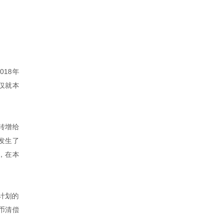
18年
仅就本
转增给
发生了
，在本
计划的
币清偿