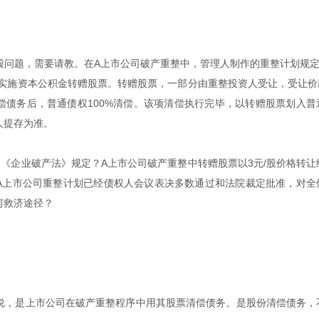
股问题，需要请教。在A上市公司破产重整中，管理人制作的重整计划规定
例实施资本公积金转赠股票。转赠股票，一部分由重整投资人受让，受让价款
偿债务后，普通债权100%清偿。该项清偿执行完毕，以转赠股票划入普
人提存为准。
《企业破产法》规定？A上市公司破产重整中转赠股票以3元/股价格转让
？A上市公司重整计划已经债权人会议表决多数通过和法院裁定批准，对全
何救济途径？
说，是上市公司在破产重整程序中用其股票清偿债务。是股份清偿债务，