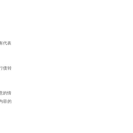
有代表
行债转
意的情
内容的
。