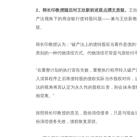
2、韩长印教授随后对王欣新前述观点撰文质疑。
王欣
产法视角下的商业银行债转股问题——兼与王欣新教
疑。
韩长印教授认为：“破产法上的债转股应当看作是债
类别的一种代物清偿方式。代物清偿尽管是与原给付
“在重整计划的执行宣告失败，重整执行程序转入破
入清算程序之后将债转股的债权实际当作股权对待，
法的视角将其认定为永久性的股权出资，则会抹杀债
相背离。”
按照韩长印教授的意见，股份清偿债务，只是与现金
份清偿债务失效，债权恢复原状。