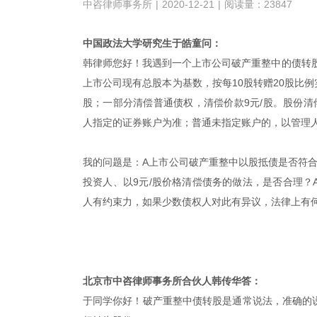
中咨律师事务所
|
2020-12-21
|
阅读量：23847
中国政法大学研究生于皓童问：
韩律师您好！我遇到一个上市公司破产重整中的债转
上市公司现有总股本为基数，按每10股转赠20股比
股；一部分清偿普通债权，清偿价款9元/股。股份清
人指定的证券账户为准；普通未指定账户的，以管理
我的问题是：A上市公司破产重整中以股抵债是否符合
投资人、以9元/股价格清偿债务的做法，是否合理
人有约束力，如果少数债权人对此有异议，法律上有
北京市中咨律师事务所合伙人韩传华答：
于同学你好！破产重整中债转股是通常说法，准确的