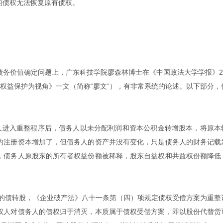
的债权无法恢复原有债权。
务价值确定问题上，广东科技学院廖森林博士在《中国政法大学学报》20
权益保护为视角》一文（简称“廖文”），有非常系统的论述。以下部分，
务人进入重整程序后，债务人以未分配利润和资本公积金转增股本，将原本
的注册资本增加了，但债务人的资产并没有变化，只是债务人的财务记载
，债务人原股东的所有者权益份额被稀释，股东自益权和共益权份额降低
下的债转股，《企业破产法》八十一条第（四）项规定债权受偿方案为重整
权人对债务人的债权归于消灭，本质属于债权受偿方案，即以股份代替货