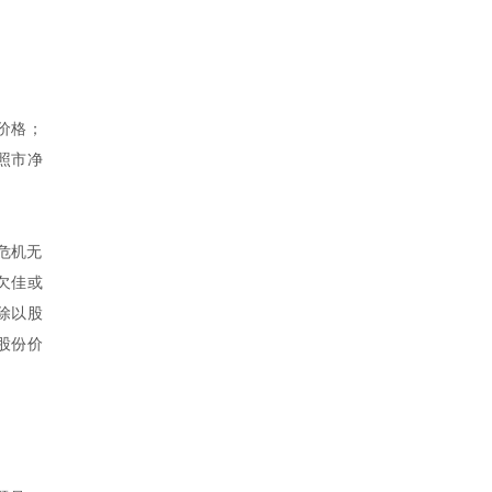
价格；
照市净
危机无
欠佳或
除以股
股份价