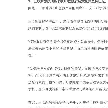
3、王欣新教授回应韩长印教授质疑意见并坚持已见
问题——兼对韩长印教授文章的回应》一文，对于韩
王欣新教授坚持认为：“未设置体现自愿原则的现金
则的限制，也不受法院强制批准包含有债转股内容的重
“债转股具有债务清偿和债权出资的双重属性。债转股中
法律关系需要不同的法律调整，而这两种法律关系在
理。”
“以债转股方式向债权人所做的清偿，在履行股权变
权。而《企业破产法》的上述规定只允许‘债权未受
然是有效的，根本不属于可以继续作为或自动恢复为
债权，那么有债转股方案的重整计划就永远不可能执行
在此，王欣新教授除坚持已见外，还主张：股权由公