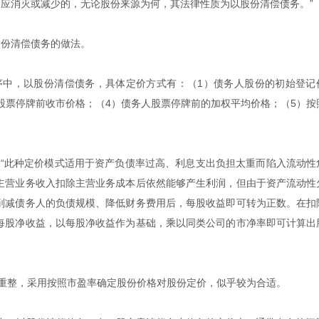
相应消灭或减少的，无论股份来源为何，其法律性质为以股份清偿债务。”
股份清偿债务的做法。
程序中，以股份清偿债务，具体定价方式有：（1）债务人股份的初始登记
股票停牌前收市价格；（4）债务人股票停牌前的加权平均价格；（5）按
是：“此种定价模式适用于资产负债率过高、利息支出负担太重而陷入流动性
主营业务收入扣除主营业务成本后依然能够产生利润，但由于资产流动性
削减债务人的负债规模、降低财务费用后，每股收益即可转为正数。在扣
每股净收益，以每股净收益作为基础，乘以同类公司的市净率即可计算出
产重整，采用按照市盈率确定股份价格对股份定价，似乎较为合适。