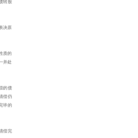
债转股
表决原
性质的
一并处
偿的债
清偿仍
完毕的
清偿完