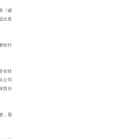
表《破
提出质
者给付
非在转
从公司
保责任
败，股