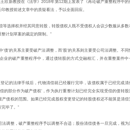
。
王欣新教授在《法学》2018年第12期上发表了《再论破产重整程序中的
长印教授前述文章中的质疑看法，予以全面回应。
清偿等选择权并经其同意转股，转股债权人既不受债权人会议少数服从多数
整计划草案的裁定的限制。”
‘债’的关系主要受破产法调整，而‘股’的关系则主要受公司法调整。不同
企业的破产重整程序中，通过债转股的方式交融相汇，并在重整案件中
更登记的法律手续后，代物清偿就已经履行完毕，该债权属于已经完成清
清偿的部分作为破产债权’，作为执行重整计划已经完全实现受偿的债转股
破产债权的范围。如果已经完成股权变更登记的转股债权还不能算是清偿
完毕了。”
司法调整，破产重整程序予以调整不合适；股份清偿债务一旦完成，视为