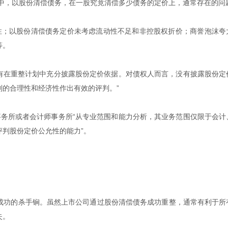
序中，以股份清偿债务，在一股究竟清偿多少债务的定价上，通常存在的问
性；以股份清偿债务定价未考虑流动性不足和非控股权折价；商誉泡沫夸
等。
有在重整计划中充分披露股份定价依据。对债权人而言，没有披露股份定
的合理性和经济性作出有效的评判。”
务所或者会计师事务所“从专业范围和能力分析，其业务范围仅限于会计
判股份定价公允性的能力”。
成功的杀手锏。虽然上市公司通过股份清偿债务成功重整，通常有利于所
失。