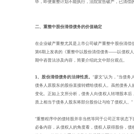
毕，即便重整计划不能执行，法院宣告破产，已清偿
二、重整中股份清偿债务的价值确定
在企业破产重整尤其是上市公司破产重整中股份清偿债
第6期上发表的《重整中以股份清偿债务——以债权人
期中咨普法涉及内容，简要介绍此文中部分观点。
1、股份清偿债务的法律性质。
“廖文”认为，“当债
债务人原股东的股份直接转赠给债权人。虽然债务人
变化。正如上文所分析，债务人向债权人转增股本后
质上相当于债务人股东将部分股份让与给了债权人。”
“重整程序中的债转股并非当然等同于公司正常状态
必备内容，从债权人的角度看，债权人获得股份，债