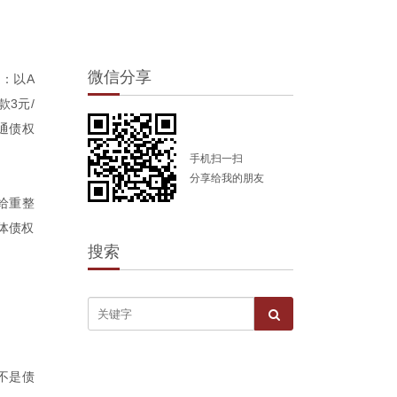
微信分享
：以A
3元/
通债权
手机扫一扫
分享给我的朋友
给重整
体债权
搜索
不是债