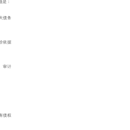
题是：
大债务
价依据
、审计
有债权