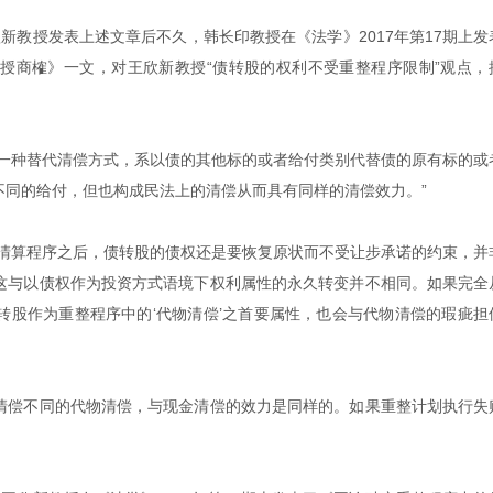
新教授发表上述文章后不久，韩长印教授在《法学》2017年第17期上发
授商榷》一文，对王欣新教授“债转股的权利不受重整程序限制”观点，
的一种替代清偿方式，系以债的其他标的或者给付类别代替债的原有标的或
不同的给付，但也构成民法上的清偿从而具有同样的清偿效力。”
产清算程序之后，债转股的债权还是要恢复原状而不受让步承诺的约束，并
这与以债权作为投资方式语境下权利属性的永久转变并不相同。如果完全
转股作为重整程序中的‘代物清偿’之首要属性，也会与代物清偿的瑕疵担
清偿不同的代物清偿，与现金清偿的效力是同样的。如果重整计划执行失