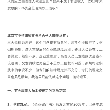
入而应当由管理人依法追回？如果不属于非法收入，2018年未
发放的50%奖金是否为职工债权？
北京市中咨律师事务所合伙人韩传华答：
王天歌律师您好！这个问题挺有新意的。通常企业破产了，树
倒猢狲散。进入重整后的企业能继续营业，并且人员还在，工
资照发，着实不易。企业重整后，高管人员已发绩效奖金该不
该追回，欠发的绩效奖金是不是职工债权等问题，虽然司法实
践中的争议不少，但专门的法律规定并不充分，专门的理论文
章也凤毛麟角。我这里只能先就这个问题，抛砖迎玉。
一、有关高管人员工资规定的立法花絮
1、草案规定。
《企业破产法》颁发之前的2005年，已基本成