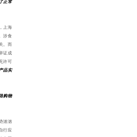
了正常
年，上海
元。涉食
关。而
举证成
无许可
产品实
络购物
势汹汹
自行应