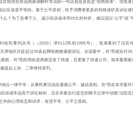
法官助理在劝说商家调解时常说的一句话就是原告是“弱势群体”。但笔者
地位应该是平等的。基于公平原则，给予消费者更多的特殊保护及诉讼便
么？为了息事宁人、减少应诉成本而付出的对价，难以冠以“公平”或“平
民事判决书（（2020）津0112民初1995号），笔者看到了法官对
、天津地区共提起过30多起网络购物索赔诉讼。在该案中，肖*亮就实付26
元索赔。肖*亮的理由是商家迟发了快递，且更换了快递公司。就本案商家
不服提起上诉、二审维持原判。
律地位一律平等，从事民事活动应遵循公平、诚信原则。肖*亮在本市案件
的应诉成本远高于诉讼标的，且在本案自行提交的聊天记录中动辄“法院见
者之外的心理状态和诉求，有违平等、公平之原则。