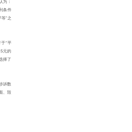
认为：
利条件
等”之
于“平
.5元的
选择了
涉诉数
面、毁