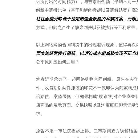
诉所付出的时间精力），与被索赔金额（平均不到一
纠纷中调撤比例（基于和解的撤诉以及调解结案）高达
往往会接受略低于法定赔偿金数额的和解方案，而职
方式，但随之产生了缺席判决以及被执行等不利后果
以上网络购物合同纠纷中的出现滥诉现象，值得再次
而实施经营性打假赔、以诉讼成本相威胁实现不正当
公平原则应如何适用？
笔者近期承办了一起网络购物合同纠纷。原告在去年
件，收货后以两件服装的印花不一致即认为商家构成
倍赔偿。案值虽低，但如果构成“欺诈”则对企业商
店商品的展示页面、交易快照以及淘宝旺旺聊天记录
求。
原告不服一审法院提起上诉。二审期间双方调解结案