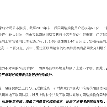
统计局公布数据，截至2018年末，我国网络购物用户规模达6.1亿，占
售行业产生较大影响，但未实际影响网络零售行业甚至促使生鲜电商、门店到
品网上零售额同比增长15.7%，比1-6月份加快1.4个百分点；实物商品
提高5.6个百分点。其中，通过互联网销售的吃类和用类商品同比分别增长3
力不对称的“弱势群体”， 而网络购物环境更加剧了上述不平衡。因此，
公平原则对消费者权益进行特殊保护。
，包括实体法上的7天无理由退货、针对商家的3倍或10倍惩罚性赔偿制
杭州等地互联网法院，以及上海长宁法院互联网法庭等对网络购物合同纠
、司法改革举措，降低了消费者的维权成本、提高了消费者的维权预期，