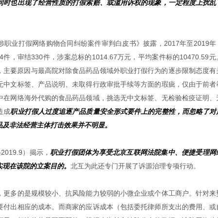
同时也出现了经营性质的打假索赔、或滥用诉权的现象，一定程度上扰乱
年涉职业打假网络购物合同纠纷案件审判白皮书》披露，2017年至2019
审结330件，涉案总标的1014.67万元，平均案件标的10470.59
5%，主要原因与最高院对除食品药品领域外职业打假行为的逐步限制态度有
无中文标签、产品说明、未取得行政审批手续等方面的瑕疵，仅由于前者
中在网络海外代购的食品药品领域，挑选无中文标签、无检验检疫证明、
造成
职业打假人过度追逐产品质量安全形式要件上的完整性，而忽略了对
品及非法经营主体打击效果并不明显。
019.9）揭示，
职业打假团体为享受北京互联网法院集中、便捷受理网
实现在该院的立案目的。
北互为此还专门开展了诉源治理专项行动。
，更多的是规模较小、抗风险能力较弱的小微企业或个体工商户。针对来
要付出相应的成本。而商家的应诉成本（包括委托律师所支出的费用、或