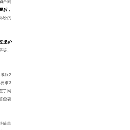
物合同
量后，
诉讼的
殊保护
平等、
绒服2
要求3
查了网
赔偿要
很简单