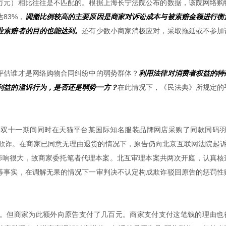
万元）相比往往是不匹配的。根据上海长宁法院公布的数据，该院网络购
83%，
调撤比例较高的主要原因是商家对诉讼成本与被索赔金额进行衡
业索赔者的目的也能达到。
还有少数小商家消极应对，采取拖延或不参加
。
评估谁才是网络购物合同纠纷中的弱势群体？
利用法律对消费者权益的特
利益的滥诉行为，是否还是弱势一方？
在此情况下，《民法典》所规定的
双十一期间同时在天猫平台某国际知名服装品牌网店采购了同款同码羽
欺诈。在商家已同意无理由退货的情况下，原告仍向北京互联网法院起诉
誉影响很大，故商家委托笔者代理本案。北互审理本案共两次开庭，认真核
等事实，在调解无果的情况下一审判决不认定构成欺诈驳回原告的惩罚性
。但商家为此额外向原告支付了几百元。商家支付支付这笔钱的理由也