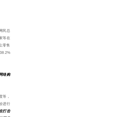
网民总
家等在
网上零售
8.2%
网络购
度等，
纷进行
在打击