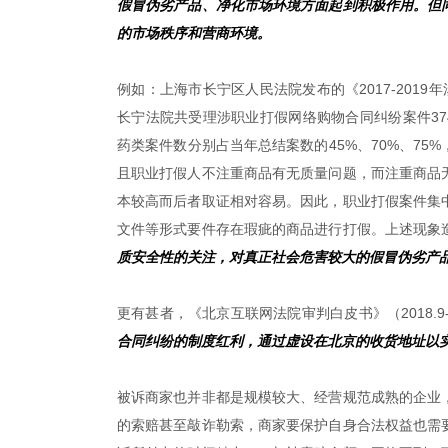
假冒伪劣产品、净化市场环境方面起到积极作用。但
的市场秩序和营商环境。
例如：上海市长宁区人民法院发布的《2017-2019
长宁法院共受理涉职业打假网络购物合同纠纷案件374件，
药类案件数分别占当年总结案数的45%、70%、7
且职业打假人不注重商品有无质量问题，而注重商品
本较高而后者取证相对容易。因此，职业打假案件集
文件等形式要件存在瑕疵的商品进行打假。上述现象
质安全性的关注，对真正社会危害较大的假冒伪劣产
更有甚者，《北京互联网法院审判白皮书》（2018.9-2
合同纠纷的制度红利，通过虚设在北京的收货地址以
被诉商家也并非都是规模较大、经营规范成熟的企业
的索赔甚至敲诈勒索，商家要保护自身合法权益也需