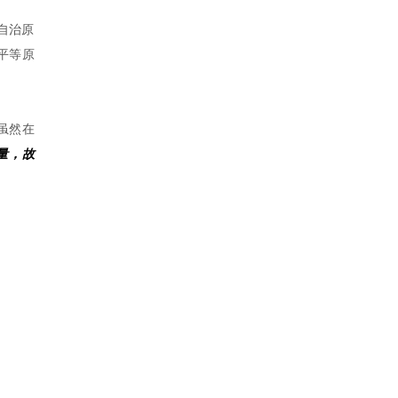
自治原
平等原
虽然在
量，故