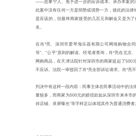
——息事宁人、免予进一步的应诉成本。承办本案的
此案中没有任何一方是弱势或强势一方，彼此的法律
是应该的，但最终商家接受的几百元和解金又是为了什
名。
在肖*亮、深圳市爱琴海乐器有限公司网络购物合同纠纷
等”、“公平”原则的解读。经笔者查询，肖*亮在北京
网购商品，在天津法院针对深圳市的商家提起了500
不应诉。法院一审驳回了肖*亮全部诉讼请求。肖*亮
判决中有这样一段内容：民事主体在民事活动中的法
量较多，而商家为500元的赔偿款如从深圳市来本市
掉店铺、录屏曝光”等字样足以体现其作为普通消费