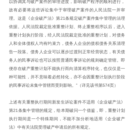
以协调其与破产案件的审理进度，影响破产程序的顺利进行，
故有必要将这些诉讼集中于审理破产案件的人民法院一并审
理。这是《企业破产法》第21条规定破产案件集中管理的法理
依据。人民法院裁定批准重整计划、终止重整程序以后，进入
重整计划执行阶段，经人民法院裁定批准的重整计划，对债务
人和全体债权人均有约束力，债务人企业的债权债务关系清理
告一段落。债务人企业可以逐步过渡到正常经营状态，有关债
务人的民事诉讼也可以按照普通民事诉讼的规则确定管辖。即
便存在破产重整计划不能执行而向清算程序转化，也仅仅是一
种可能性，并不意味着必然转化，亦不会因重整计划执行阶段
的民事诉讼未集中管辖而受到影响。”（详见该书第574页）
上述有关重整执行期间新发生诉讼案件不适用《企业破产法》
第21条集中管辖的规定，给本期破问一个借鉴，即，重整计划
执行期间是一个特殊期间，不能不加分析地适用《企业破产
法》中有关法院受理破产申请后的所有规定。