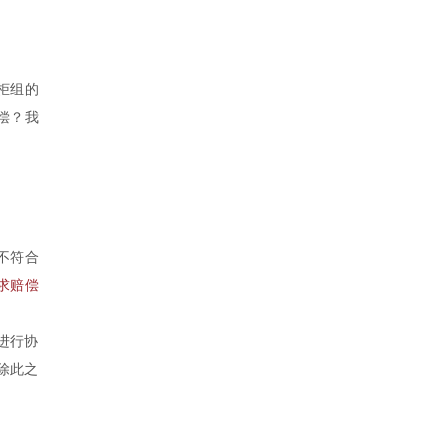
柜组的
偿？我
不符合
求赔偿
进行协
除此之