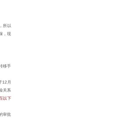
，所以
保，现
转移手
12月
险关系
百以下
的审批