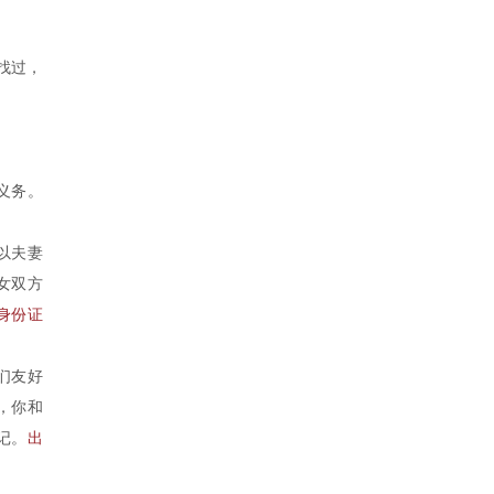
找过，
义务。
以夫妻
女双方
身份证
们友好
，你和
记。
出