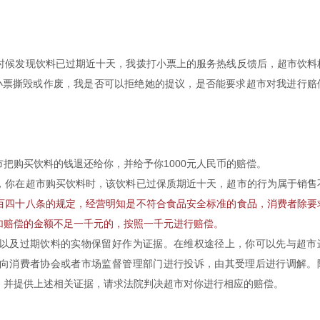
时候发现饮料已过期近十天，我拨打小票上的服务热线反馈后，超市饮料
小票撕毁或作废，我是否可以拒绝她的提议，是否能要求超市对我进行赔
把购买饮料的钱退还给你，并给予你1000元人民币的赔偿。
，你在超市购买饮料时，该饮料已过保质期近十天，超市的行为属于销售
百四十八条的规定，经营明知是不符合食品安全标准的食品，消费者除要
加赔偿的金额不足一千元的，按照一千元进行赔偿。
以及过期饮料的实物保留好作为证据。在维权途径上，你可以先与超市
向消费者协会或者市场监督管理部门进行投诉，由其受理后进行调解。
，并提供上述相关证据，请求法院判决超市对你进行相应的赔偿。