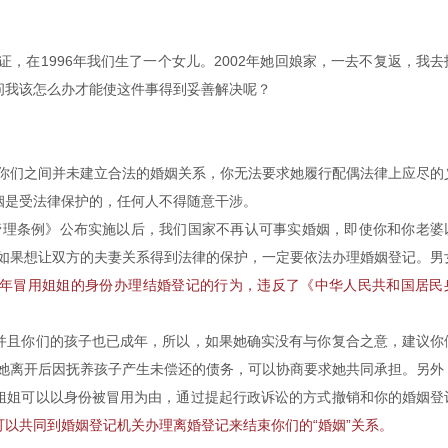
证，在1996年我们生了一个女儿。2002年她回娘家，一去不复返，我去
问我该怎么办才能使这件事得到妥善解决呢？
，你们之间并未建立合法的婚姻关系，你无法要求她履行配偶法律上应尽的
姻是受法律保护的，任何人不得随意干涉。
记管理条例》公布实施以后，我们国家不再认可事实婚姻，即使你和你老婆
，如果想让双方的夫妻关系得到法律的保护，一定要依法办理婚姻登记。男
年冒用姐姐的身份办理结婚登记的行为，违反了《中华人民共和国居民
并且你们的孩子也已成年，所以，如果她确实没有与你复合之意，建议你
者她离开后因抚养孩子产生未偿还的债务，可以协商要求她共同承担。另外
姐姐可以以身份被冒用为由，通过提起行政诉讼的方式撤销和你的婚姻登
以共同到婚姻登记机关办理离婚登记来结束你们的“婚姻”关系。