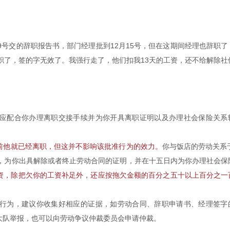
9号交的辞职报告书，部门经理批到12月15号，但在这期间经理也辞职了
职了，签的字无效了。我强行走了，他们扣我13天的工资，还不给解除社
应配合你办理离职交接手续并为你开具离职证明以及办理社会保险关系
前他就已经离职，但这并不影响该批准行为的效力。
你与饭店的劳动关系于
求，为你出具解除或者终止劳动合同的证明，并在十五日内为你办理社会保
资，除把欠你的工资补足外，还应按拖欠金额的百分之五十以上百分之一
行为，建议你收集好相应的证据，如劳动合同、辞职申请书、经理签字
大队举报，也可以向劳动争议仲裁委员会申请仲裁。