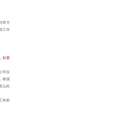
经营方
偿工作
，则要
公司应
，根据
那么此
工有权