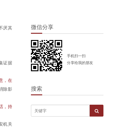
微信分享
不厌其
手机扫一扫
集证据
分享给我的朋友
意，在
搜索
消除影
话，持
安机关