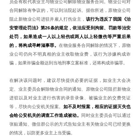
员会有权代表业主与物业公司解除物业服务合同。物业公司对
合同解除有争议的，可以到法院起诉。据你所述，原物业公司
阻止新物业公司进驻并雇人打伤业主，
该行为违反了我国《治
安管理处罚法》第26条的规定，依法应受到拘留、罚款等治安
处罚，如果造成一人以上轻伤或两人以上轻微伤等严重后果
的，将构成寻衅滋事罪。
在物业服务合同解除的情况下，原物
业公司仍向不明真相的业主收取物业费，该行为涉嫌构成诈
骗，如果诈骗金额达到当地刑事立案标准，还将构成诈骗罪。
在解决该问题时，建议尽快提供必要的证据，如业主大会决
定、业主委员会解除物业合同的通知、原物业公司阻拦新物业
进驻以及对业主进行伤害的录音录像、被骗业主的交费凭证
等，尽快向公安机关报案。
如不及时报案，相应的证据灭失也
会给公安机关的调查工作造成被动。
同时业主委员会可以通过
张贴通知、微信群公示的方式告知业主有关物业公司已经更换
的情况，以防更多业主上当受骗。