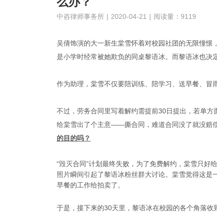
么办？
中咨律师事务所
|
2020-04-21
|
阅读量：9119
吴倩饰演的大一新生棠雪怀着对校园社团的无限憧憬
是小学时经常被她欺负的同桌黎语冰。而黎语冰也决
作为助理，棠雪不仅要陪训练、陪学习、送早餐、冒
不过，劳务合同里写着解约需提前30日提出，若单
给棠雪出了个主意——撕合同，难道合同没了就没赔
的目的吗？
“毁灭合同”计划最终失败，为了免费解约，棠雪只好给
照片瞬间引起了黎语冰粉丝群大讨论。棠雪觉得这是
早餐的工作给拍卖了。
于是，接下来的30天里，黎语冰在校园的各个角落收