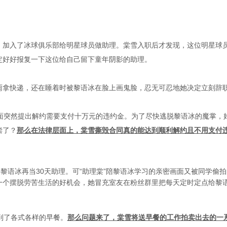
，加入了冰球俱乐部给明星球员做助理。棠雪入职后才发现，这位明星球
定好好报复一下这位给自己留下童年阴影的助理。
雨拿快递，还在睡着时被黎语冰在脸上画鬼脸，忍无可忍地她决定立刻辞
方面突然提出解约需要支付十万元的违约金。为了尽快逃脱黎语冰的魔掌，
偿了？
那么在法律层面上，棠雪撕毁合同真的能达到顺利解约且不用支付
黎语冰再当30天助理。可“助理棠”陪黎语冰学习的亲密画面又被同学偷
一个摆脱劳苦生活的好机会，她冒充室友在粉丝群里把每天定时定点给黎
到了各式各样的早餐。
那么问题来了，棠雪将送早餐的工作拍卖出去的一