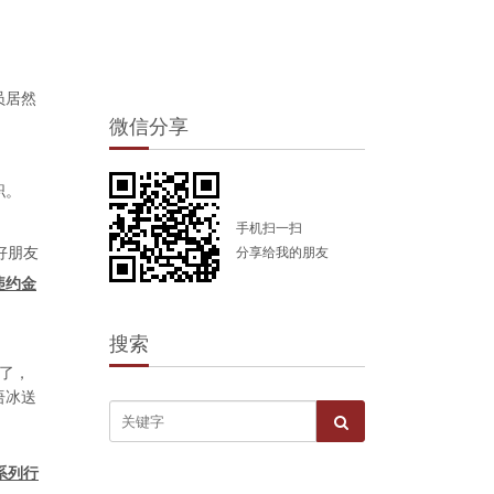
员居然
微信分享
职。
手机扫一扫
好朋友
分享给我的朋友
违约金
搜索
拍了，
语冰送
系列行