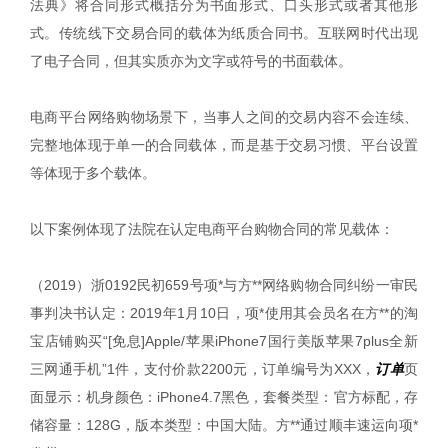
法典》将合同形式概括分为书面形式、口头形式或者其他形
式。传统线下交易合同的载体为纸质合同书。互联网时代出现
了电子合同，但其实质亦为文字或符号的书面载体。
电商平台网络购物场景下，当事人之间的交易内容不会连续、
完整地体现于单一的合同载体，而是基于交易习惯、平台设置
等体现于多个载体。
以下案例体现了法院在认定电商平台购物合同的常见载体：
（2019）浙0192民初659号项*与方**网络购物合同纠纷一审民
事判决书认定：2019年1月10日，项*使用其会员名在方**的淘
宝店铺购买“[免息]Apple/苹果iPhone7国行美版苹果7plus全新
三网通手机”1件，支付价款2200元，订单编号为XXX，
订单
页
面显示：机身颜色：iPhone4.7黑色，套餐类型：官方标配，存
储容量：128G，版本类型：中国大陆。方**通过顺丰速运向项*