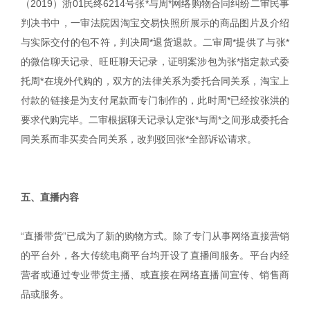
（2019）浙01民终6214号张*与周*网络购物合同纠纷二审民事
判决书中，一审法院因淘宝交易快照所展示的商品图片及介绍
与实际交付的包不符，判决周*退货退款。二审周*提供了与张*
的微信聊天记录、旺旺聊天记录，证明案涉包为张*指定款式委
托周*在境外代购的，双方的法律关系为委托合同关系，淘宝上
付款的链接是为支付尾款而专门制作的，此时周*已经按张洪的
要求代购完毕。二审根据聊天记录认定张*与周*之间形成委托合
同关系而非买卖合同关系，改判驳回张*全部诉讼请求。
|
五、直播内容
“直播带货”已成为了新的购物方式。除了专门从事网络直接营销
的平台外，各大传统电商平台均开设了直播间服务。平台内经
营者或通过专业带货主播、或直接在网络直播间宣传、销售商
品或服务。