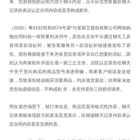
单、交易快照的证明力优于聊天内容，且不应仅凭客服在聊天
记录的表达认定合同内容或是否构成欺诈。
（2020）粤0192民初4574号梁*与某厨卫股份有限公司网络购
物合同纠纷一审民事判决书中，原告在京东平台通过聊天工具
咨询某款浴缸时，被告客服将另一款浴缸的链接推送给了原
告。原告根据链接下单并收货后发现并非自己想要的浴缸，因
此认为商家欺诈并提出退一赔三之主张。法院认定原告在聊天
中关于意向购买的商品型号表述明确，商家客户错误发送链
接，导致原告错误购买涉案商品，判决退货退款；但商家未故
意告知虚假信息，不构成欺 诈，未支持原告三倍赔偿请求。
而在某些场景下，较订单信息、商品页面等格式性内容，聊天
记录更能体现双方的真实意思表示，应根据聊天记录内容来认
定合同内容甚至交易性质。