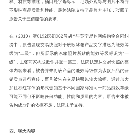
样、材质等描述，袖口处字母标示、毛领外观等与图片不符并
不影响商品质量和性能。最终法院支持了品牌方主张，驳回了
原告关于三倍赔偿的要求。
在（2019）浙0192民初962号胡**与苏宁易购网络购物合同纠
纷中，原告发现交易快照对于该款冰箱产品文字描述为能效等
级为“二级”，但所展示的冰箱照片所贴的能效等级标识为“一
级”，主张商家构成欺诈并退一赔三。法院认定从交易快照的整
体内容来看，被告并未将该产品的能效等级作为该款产品的营
销卖点进行宣传，而且被告在交易快照以较大篇幅、通过加大
加粗标红字体的形式告知基于不同国家标准同一商品能效等级
可能不同但不影响任何功能、性能和质量的内容。原告主张被
告构成欺诈的依据不足，法院未予支持。
|
四、聊天内容