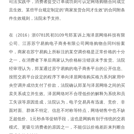
司法实践中，消费者提交订单成功则可认定网络购物合同成立
且生效。某些平台规定制定的“商家发货合同才生效”的合同附条
件生效规则，法院未予支持。
在（2016）浙0781民初3109号郑某诉上海泽居网络科技有限
公司、江苏苏宁易购电子商务有限公司网络购物合同纠纷案
中，商家在苏宁易购上所标注的某空调价格是正常价格的十分
之一，在消费者下单后商家认为价格标注错误未予发货。法院
经审理认为，郑某通过苏宁易购的电子商务平台的公开信息、
按照交易平台设定的程序下单向泽居网络购买格力系列家用中
央空调并成功支付了价款，法院确认郑某与泽居网络之间的买
卖关系成立并生效。泽居网络对不合理低价的解释为系统和员
工失误等原因造成，法院认为，电子交易具有迅速、竞价、非
面对面、群体不特定、信息不对称等特点，网络销售中也不缺
乏超低价、1元秒杀等促销手段，这也是网购有别于传统的交易
模式、更吸引消费者的原因之一，不能仅以价格差距来判断合