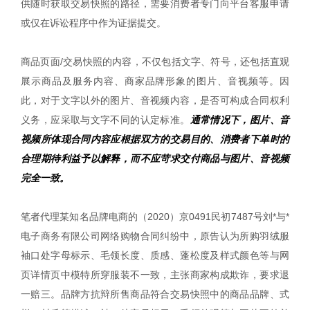
供随时获取交易快照的路径，需要消费者专门向平台客服申请
或仅在诉讼程序中作为证据提交。
商品页面/交易快照的内容，不仅包括文字、符号，还包括直观
展示商品及服务内容、商家品牌形象的图片、音视频等。因
此，对于文字以外的图片、音视频内容，是否可构成合同权利
义务，应采取与文字不同的认定标准。
通常情况下，图片、音
视频所体现合同内容应根据双方的交易目的、消费者下单时的
合理期待利益予以解释，而不应苛求交付商品与图片、音视频
完全一致。
笔者代理某知名品牌电商的（2020）京0491民初7487号刘*与*
电子商务有限公司网络购物合同纠纷中，原告认为所购羽绒服
袖口处字母标示、毛领长度、质感、蓬松度及样式颜色等与网
页详情页中模特所穿服装不一致，主张商家构成欺诈，要求退
一赔三。品牌方抗辩所售商品符合交易快照中的商品品牌、式