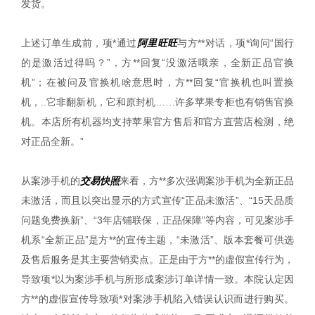
发货。
上述订单生成前，项*通过
阿里旺旺
与方**对话，项*询问“国行
的是激活过得吗？”，方**回复“没激活哦亲，全新正品官换
机”；在被问及官换机啥意思时，方**回复“官换机也叫置换
机，..它非翻新机，它和原封机……许多苹果专柜也有销售官换
机。本店所有机器均支持苹果官方售后和官方直营店检测，绝
对正品全新。”
从案涉手机的
交易快照
来看，方**多次强调案涉手机为全新正品
未激活，而且以突出显示的方式宣传“正品未激活”、“15天品质
问题免费换新”、“3年店铺联保，正品保障”等内容，可见案涉手
机系“全新正品”是方**的宣传主题，“未激活”、版本套餐可供选
及售后服务是其主要营销卖点。正是由于方**的虚假宣传行为，
导致项*以为案涉手机与所形成案涉订单详情一致。本院认定因
方**的虚假宣传导致项*对案涉手机陷入错误认识而进行购买。