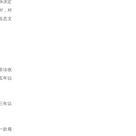
诉决定
同时，对
生态文
非法收
五年以
三年以
一款规