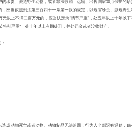
护的珍贵、濒危野生动物，或者非法收购、运输、出售国家重点保护的珍
的，应当依照刑法第三百四十一条第一款的规定，以危害珍贵、濒危野生
万元以上不满二百万元的，应当认定为“情节严重”，处五年以上十年以下
节特别严重”，处十年以上有期徒刑，并处罚金或者没收财产。
罚：
。
未造成动物死亡或者动物、动物制品无法追回，行为人全部退赃退赔，确