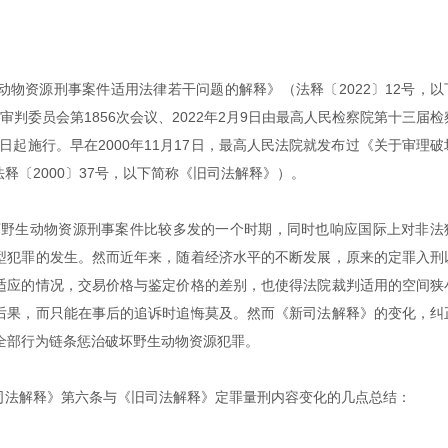
物资源刑事案件适用法律若干问题的解释》（法释〔2022〕12号，以
院审判委员会第1856次会议、2022年2月9日由最高人民检察院第十三届
9日起施行。早在2000年11月17日，最高人民法院就发布过《关于审理
释〔2000〕37号，以下简称《旧司法解释》）。
破坏野生动物资源刑事案件比较多发的一个时期，同时也响应国际上对非法
型犯罪的发生。然而近年来，随着经济水平的不断发展，原来的定罪入刑
适应的情况，交易价格与鉴定价格的差别，也使得法院裁判适用的空间狭
后果，而只能在事后的追诉时追悔莫及。然而《新司法解释》的变化，纠
卖”全部行为链条惩治破坏野生动物资源犯罪。
司法解释》第六条与《旧司法解释》定罪量刑内容变化的几点总结：