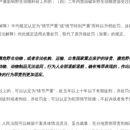
）严重影响野生动物科研工作的；（四）二年内曾因破坏野生动物资源受过
释》中均规定认定为“情节严重”或“情节特别严重”而科以升档处罚。这
司法解释》对此规定适用从重处罚，取代了原升级处罚（加重）的规定。
濒危野生动物，或者非法收购、运输、出售国家重点保护的珍贵、濒危野
动物、动物制品无法追回，行为人全部退赃退赔，确有悔罪表现的，作出
身的行为罪责刑更加适应。
以上的，可以认定为“情节严重”，处五年以上十年以下有期徒刑，并处罚
期徒刑或者拘役，并处罚金；可以认定为犯罪情节轻微，不起诉或者免予
，人民法院可以根据个案具体情况灵活、妥当裁量，充分地贯彻罪责刑相