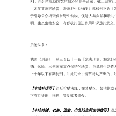
则，充分体现我国宽严相济的刑事政策。截止目前已
（木某某危害珍贵、濒危野生动物案）越检刑不诉〔202
于引导公众增强保护野生动物、促进人与自然和谐共
明、生态生物安全，有积极的促进作用和深远的意义
后附法条：
我国《刑法》：第三百四十一条【危害珍贵、濒危野
购、运输、出售国家重点保护的珍贵、濒危野生动物
上十年以下有期徒刑，并处罚金；情节特别严重的，
【非法狩猎罪】
违反狩猎法规，在禁猎区、禁猎期或
下有期徒刑、拘役、管制或者罚金。
【非法猎捕、收购、运输、出售陆生野生动物罪】
违