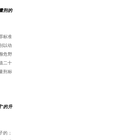
量刑的
罪标准
别以动
濒危野
值二十
量刑标
”的升
子的；