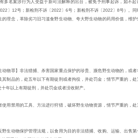
有多名案涉行为人受益于新司法解释的出台，被免予刑事起诉，如不起
2〕12号；新检刑不诉〔2022〕6号；新检刑不诉〔2022〕8号）。
生的理念，革除劣习旧习滥食野生动物、夸大野生动物的药用价值，维护
。
生动物罪】非法猎捕、杀害国家重点保护的珍贵、濒危野生动物的，或者
及其制品的，处五年以下有期徒刑或者拘役，并处罚金；情节严重的，处
处十年以上有期徒刑，并处罚金或者没收财产。
者使用禁用的工具、方法进行狩猎，破坏野生动物资源，情节严重的，处
反野生动物保护管理法规，以食用为目的非法猎捕、收购、运输、出售第