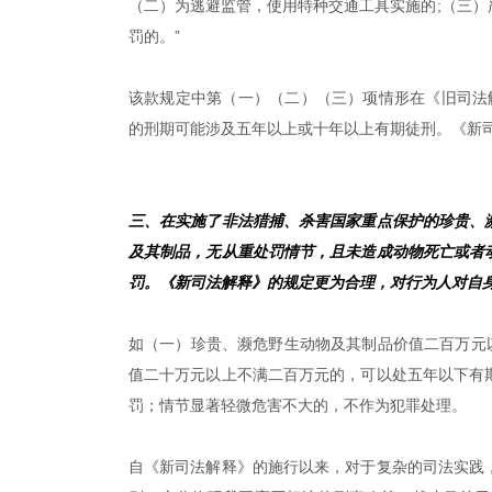
（二）为逃避监管，使用特种交通工具实施的;（三
罚的。”
该款规定中第（一）（二）（三）项情形在《旧司法解
的刑期可能涉及五年以上或十年以上有期徒刑。《新
三、在实施了非法猎捕、杀害国家重点保护的珍贵、
及其制品，无从重处罚情节，且未造成动物死亡或者
罚。《新司法解释》的规定更为合理，对行为人对自
如（一）珍贵、濒危野生动物及其制品价值二百万元
值二十万元以上不满二百万元的，可以处五年以下有
罚；情节显著轻微危害不大的，不作为犯罪处理。
自《新司法解释》的施行以来，对于复杂的司法实践