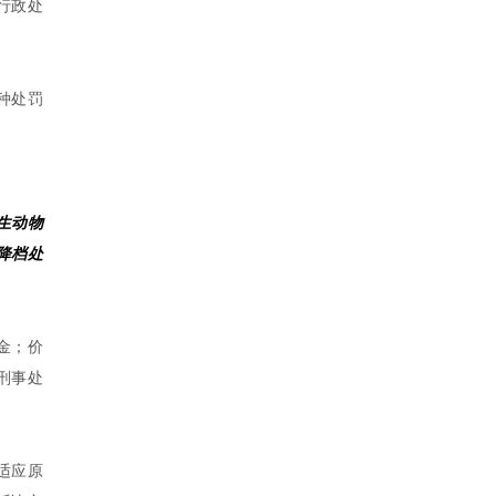
行政处
种处罚
生动物
降档处
金；价
刑事处
适应原