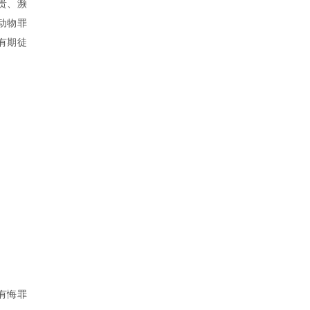
贵、濒
动物罪
有期徒
有悔罪