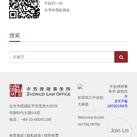
手机扫一扫
分享给我的朋友
搜索
中咨律师事
务所 版权所
有
欢迎加入中咨的
京ICP备
大家庭
16030168号
北京市西城区平安里西大街26
号新时代大厦6-8层
Welcome to join
电话： +86-10-66091188
our big family.
Join Us
免责条款
|
隐私政策
|
律所收费