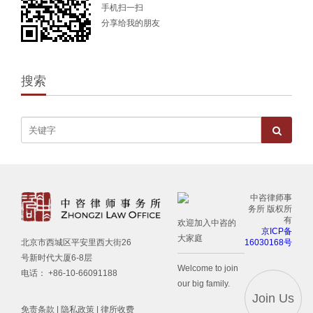
手机扫一扫
分享给我的朋友
搜索
中咨律师事
务所 版权所
有
欢迎加入中咨的
京ICP备
大家庭
16030168号
北京市西城区平安里西大街26
号新时代大厦6-8层
Welcome to join
电话： +86-10-66091188
our big family.
Join Us
免责条款
|
隐私政策
|
律所收费