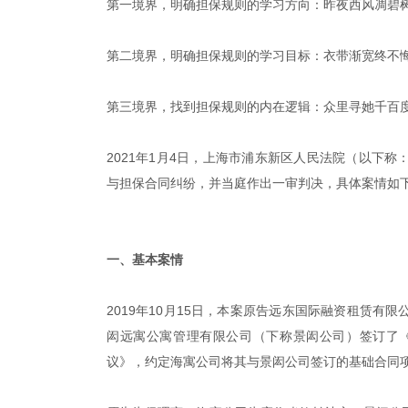
第一境界，明确担保规则的学习方向：昨夜西风凋碧
第二境界，明确担保规则的学习目标：衣带渐宽终不
第三境界，找到担保规则的内在逻辑：众里寻她千百
2021年1月4日，上海市浦东新区人民法院（以下
与担保合同纠纷，并当庭作出一审判决，具体案情如
|
一、基本案情
2019年10月15日，本案原告远东国际融资租赁
闳远寓公寓管理有限公司（下称景闳公司）签订了
议》，约定海寓公司将其与景闳公司签订的基础合同项