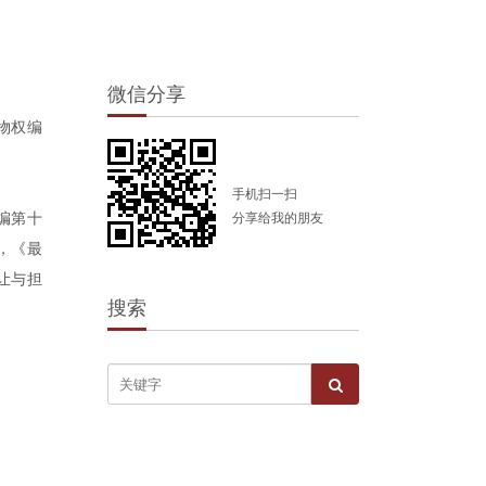
微信分享
物权编
手机扫一扫
编第十
分享给我的朋友
，《最
让与担
搜索