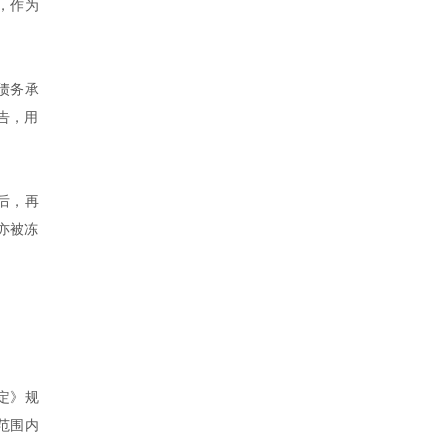
，作为
债务承
告，用
后，再
亦被冻
定》规
范围内