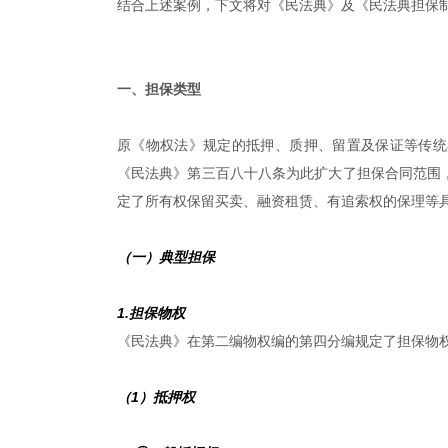
结合上述案例，下文将对《民法典》及《民法典担保
|
一、担保类型
原《物权法》规定的抵押、质押、留置及保证等传统
《民法典》第三百八十八条为此扩大了担保合同范围
定了所有权保留买卖、融资租赁、有追索权的保理等
（一）典型担保
1.担保物权
《民法典》在第二编物权编的第四分编规定了担保物
（1）抵押权