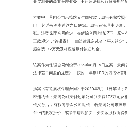
开展相关的商业保理业务，不违反法律和行政法规的
本案中，景闳公司未按约支付回收款，原告有权按照
已于起诉书副本送达之日解除。原告在审理中明确，
张。涉案保理合同约定，在解除合同的情况下，原告
三款规定，“连带责任，由法律规定或者当事人约定
服务费172万元及相应逾期付款违约金。
该案作为保理合同纠纷于2020年8月19日立案，景
法律若干问题的规定》，按照一年期LPR的四倍计算
涉案《有追索权保理合同》于2020年9月11日解除
应违约金；景闳公司支付远东公司服务费172万元
偿义务后，有权向景闳公司追偿；若景闳公司未按期
49%的股权折价，或者申请以拍卖、变卖该股权所得价