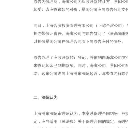
原告为保理商，海寓公司为应收账款转让方，景闳公
其受让该应收账款的对价，景闳公司应向原告分期支
同日，上海合滨投资管理有限公司（下称合滨公司）
担连带保证责任。海寓公司与原告签订了《最高额股
以担保景闳公司在保理合同项下向原告应付的债务。
原告办理了应收账款转让登记，并依约向海寓公司支
未收到其余已到期款项。同时，海寓公司、景闳公司
结。远东公司遂向上海浦东法院起诉，请求依约解除
|
二、法院认为
上海浦东法院审理后认为，本案系保理合同纠纷，根
定，应当适用《民法典》关于保理合同的规定。保理