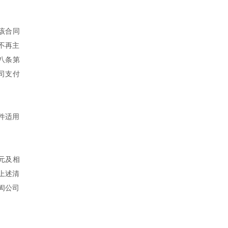
该合同
不再主
八条第
司支付
案件适用
元及相
上述清
闳公司