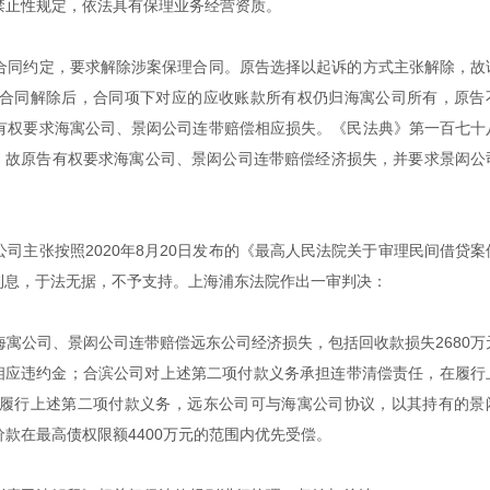
禁止性规定，依法具有保理业务经营资质。
合同约定，要求解除涉案保理合同。原告选择以起诉的方式主张解除，故
合同解除后，合同项下对应的应收账款所有权仍归海寓公司所有，原告
有权要求海寓公司、景闳公司连带赔偿相应损失。《民法典》第一百七十
”，故原告有权要求海寓公司、景闳公司连带赔偿经济损失，并要求景闳公
闳公司主张按照2020年8月20日发布的《最高人民法院关于审理民间借贷
利息，于法无据，不予支持。上海浦东法院作出一审判决：
；海寓公司、景闳公司连带赔偿远东公司经济损失，包括回收款损失2680万
及相应违约金；合滨公司对上述第二项付款义务承担连带清偿责任，在履行
履行上述第二项付款义务，远东公司可与海寓公司协议，以其持有的景
款在最高债权限额4400万元的范围内优先受偿。