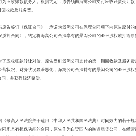
司为应收账款债务人。根据约定，原告须向海寓公司支付应收账款受让款
付回收款及服务费。
与原告签订《保证合同》，承诺为景闳公司在保理合同项下向原告应付的
权质押合同》，约定将海寓公司合法享有的景闳公司的49%股权质押给原
付了应收账款转让对价。原告受到景闳公司支付的第一期回收款及服务费
经营状况、财务状况显著恶化，海寓公司合法持有的景闳公司的49%股权
合同，并获得经济赔偿。
据《最高人民法院关于适用〈中华人民共和国民法典〉时间效力的若干规
合同系具有担保功能的合同，原告作为自贸区内的融资租赁公司，在经营