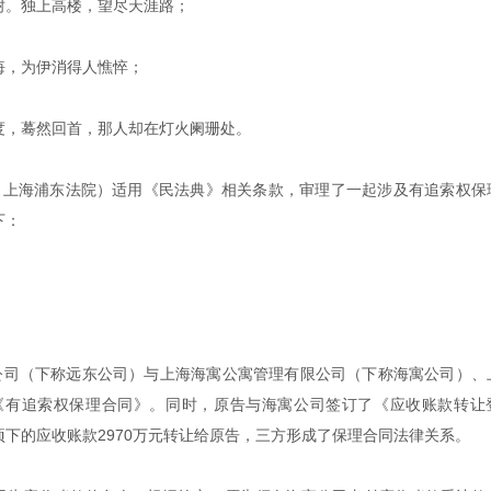
树。独上高楼，望尽天涯路；
悔，为伊消得人憔悴；
度，蓦然回首，那人却在灯火阑珊处。
称：上海浦东法院）适用《民法典》相关条款，审理了一起涉及有追索权保
下：
有限公司（下称远东公司）与上海海寓公寓管理有限公司（下称海寓公司）、
《有追索权保理合同》。同时，原告与海寓公司签订了《应收账款转让
下的应收账款2970万元转让给原告，三方形成了保理合同法律关系。