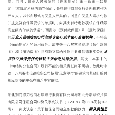
度。同时，最高人民法院的《保函规定》第一条第一款规
定，“本规定所称的独立保函，是指银行或非银行金融机构作为
开立人，以书面形式向受益人开具的，同意在受益人请求付款
并提交符合保函要求的单据时，向其支付特定款项或在保函最
高金额内付款的承诺”，而案涉《预付款保函》和《履约保函》
的
开立人信德唯实公司却并非银行或非银行金融机构
，不符合
《保函规定》的适用条件。故中铁十八局主张案涉《预付款保
函》和《履约保函》具有独立保函性质并要求信德唯实公司
承
担独立担保责任的诉讼主张缺乏法律依据
。其次，本案中的
《钢结构分包合同》履行不能的相关责任尚不明确，故此时中
铁十八局要求信德唯实公司按照“见索即付”的要求向其径行赔付
相应款项的主张亦缺乏事实依据。
湖北荆门掇刀包商村镇银行股份有限公司与湖北丹豪融资担保
有限公司保证合同纠纷民事判决书（（2019）鄂0804民初162
号），判决认定：关于担保合同独立条款的效力，
因从属性是