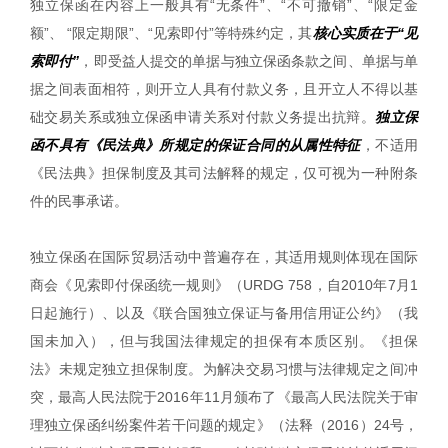
独立保函在内容上一般具有“无条件”、“不可撤销”、“限定金
额”、 “限定期限”、“见索即付”等特殊约定，其
核心实质在于“见
索即付”
，即受益人提交的单据与独立保函条款之间、单据与单
据之间表面相符，则开立人具有付款义务，且开立人不得以基
础交易关系或独立保函申请关系对付款义务提出抗辩。
独立保
函不具有《民法典》所规定的保证合同的从属性特征
，不适用
《民法典》担保制度及其司法解释的规定，仅可视为一种附条
件的民事承诺。
独立保函在国际贸易活动中普遍存在，其适用规则体现在国际
商会《见索即付保函统一规则》（URDG 758，自2010年7月1
日起施行）、以及《联合国独立保证与备用信用证公约》（我
国未加入），但与我国法律规定的担保有本质区别。《担保
法》未规定独立担保制度。为解决交易习惯与法律规定之间冲
突，最高人民法院于2016年11月颁布了《最高人民法院关于审
理独立保函纠纷案件若干问题的规定》（法释（2016）24号，