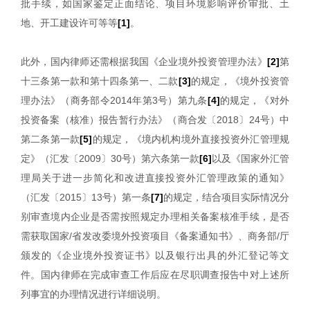
批手续，如国家鉴定正面结论、项目环境影响评价审批、土
地、开工建设许可等等
[1]
。
此外，国内律师还需根据我国《企业境外投资管理办法》
[2]
第
十三条第一款和第十四条第一、二款
[3]
的规定，《境外投资管
理办法》（商务部令2014年第3号）第九条
[4]
的规定，《对外
投资备案（核准）报告暂行办法》（商合发〔2018〕24号）中
第二条第一款
[5]
的规定，《境内机构境外直接投资外汇管理规
定》（汇发〔2009〕30号）第六条第一款
[6]
以及《国家外汇管
理局关于进一步简化和改进直接投资外汇管理政策的通知》
（汇发〔2015〕13号）第一条
[7]
的规定，结合项目实际情况分
别审查境内企业是否需按照规定办理相关备案核准手续，是否
需获取国家/省发改委境外投资项目《备案通知书》、商务部/厅
颁发的《企业境外投资证书》以及银行出具的外汇登记等文
件。国内律师在完成审查工作后应在尽职调查报告中对上述所
列事宜的办理情况进行详细说明。