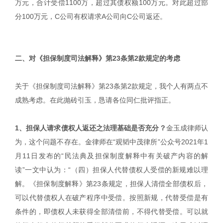
万元，合计受偿1100万，超过其债权额100万元。对此超过部
分100万元，C公司有权请求A公司向C公司返还。
二、对《担保制度司法解释》第23条第2款规定的考虑
关于《担保制度司法解释》第23条第2款规定，我个人有两点不
成熟考虑。在此抛砖引玉，恳请各位同仁批评指正。
1、担保人请求债权人返还之法理基础是否充分？
金玉成律师认
为，这个问题不存在。金律师在“观韬中茂律所”公众号2021年1
月11日发布的“民法典及担保制度解释中有关破产内容的解
读”一文中认为：“（四）担保人代替债权人受偿的新规难以理
解。《担保制度解释》第23条规定，担保人清偿全部债权后，
可以代替债权人在破产程序中受偿。按照新规，代替受偿是有
条件的，即债权人未获得全部清偿前，不得代替受偿。可以就