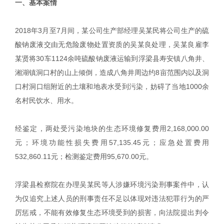
一、基本案情
2018年3月至7月间，某公司生产部经理吴某民将公司生产的硫
酸钠废液交由无危险废物处置资质的吴某良处理，吴某良雇李
某贤将30车1124余吨硫酸钠废液运输到浮梁县寿安镇八角井、
湘湖镇洞口村的山上倾倒，造成八角井周边约8亩范围内以及洞
口村洞口组附近的土壤和地表水受到污染，妨碍了当地1000余
名村民饮水、用水。
经鉴定，两处受污染地块的生态环境修复费用2,168,000.00
元；环境功能性损失费用57,135.45元；应急处置费用
532,860.11元；检测鉴定费用95,670.00元。
浮梁县检察院在办理吴某民等人涉嫌环境污染刑事案件中，认
为仅追究上述人员的刑事责任不足以体现对违法犯罪行为的严
厉惩戒，不能有效修复生态环境受到的损害，向法院提出判令