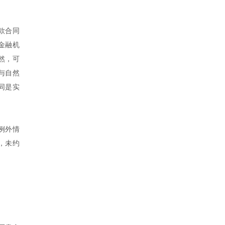
款合同
金融机
然，可
与自然
同是实
例外情
，未约