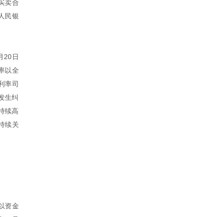
买卖合
人民银
月20日
率以全
利率司
发生纠
持续高
持续关
以资金