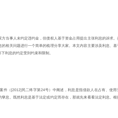
双方当事人未约定违约金，但债权人基于资金占用提出主张利息的诉求。
息的相关问题进行一个简单的梳理分享大家。本文内容主要涉及利息、基
形下利息的约定受到约束和限制。
件（[2012]民二终字第24号）中阐述，利息是指借款人在占有、使用
的孳息。既然利息是基于法定或约定而存在，那就先来看看法定利息。根