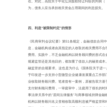
在。对此，高院关于中化弘润股权转让纠纷的判例（【2
为，债务人应当承担相关资金占用期间的利息损失。
|
四、利息“被限制约定”的情形
《民商审判会议纪要》第51条规定，金融借款合同
息，金融机构或者由其指定的人收取的相关费用不合
费用。实践中，不乏金融机构以财务顾问费的形式在
规避监管还是其他目的，都加重了借款人的融资成本
融监管的合规要求。这也是为什么《国务院关于进一步
于印发进一步支持小型微型企业健康发展重点工作部门
业收取财务顾问费。笔者曾有一案例，原被告双方基
支付财务顾问费用，一审庭审中，法庭用了很长的时
事法律关系中的“居间法律服务”与商事领域持牌金融
机构以财务顾问名义变相收取高额利息被严格监管和