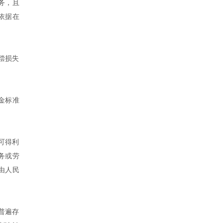
务，且
依据在
偿损失
金标准
可得利
务或劳
由人民
普遍存