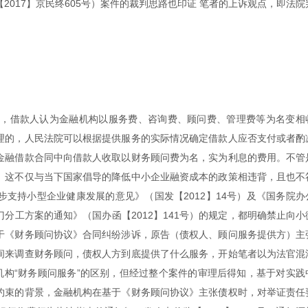
017】京民终605号）案件的裁判思路也印证 笔者的上诉观点，即法院
中，借款人认为金融机构以服务费、咨询费、顾问费、管理费等为名变相
理的，人民法院可以根据提供服务的实际情况确定借款人应否支付或者酌
金融借款合同中向借款人收取以财务顾问费为名，实为利息的费用。不管
。这不仅与当下国家倡导的降低中小企业融资成本的政策相违背，且也不
支持小型企业健康发展的意见》（国发【2012】14号）及《国务院办
分工方案的通知》（国办函【2012】141号）的规定，都明确禁止向小
于《财务顾问协议》合同纠纷涉诉，原告（债权人、顾问服务提供方）主
间来调查财务顾问，债权人方到底提供了什么服务，开始笔者以为法官混
机构“财务顾问服务”的区别，但经过整个案件的审理后得知，基于对实践
约束的背景，金融机构在基于《财务顾问协议》主张债权时，对举证责任