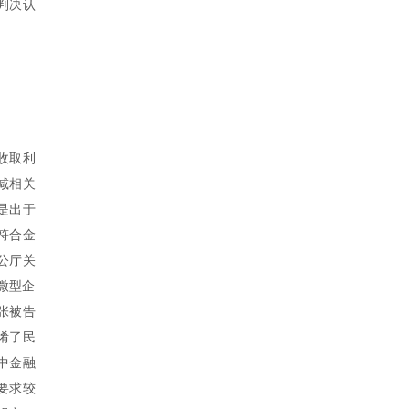
判决认
收取利
减相关
是出于
符合金
公厅关
微型企
张被告
淆了民
中金融
要求较