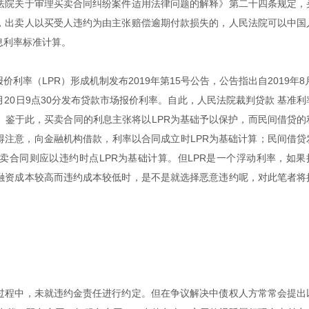
法院关于审理买卖合同纠纷案件适用法律问题的解释》第二十四条规定，
，出卖人以买受人违约为由主张赔偿逾期付款损失的，人民法院可以中国
息利率标准计算。
价利率（LPR）形成机制发布2019年第15号公告，公告指出自2019年8
20日9点30分发布贷款市场报价利率。自此，人民法院裁判贷款 基准利
。鉴于此，买卖合同的利息主张将以LPR为基础予以保护，而民间借贷的
得注意，向金融机构借款，利率以合同成立时LPR为基础计算；民间借贷
卖合同则应以违约时点LPR为基础计算。但LPR是一个浮动利率，如果
融资成本较高而违约成本较低时，是不是就选择恶意违约呢，对此笔者将
过程中，未就违约金责任进行约定。但在争议解决中债权人方常常会提出