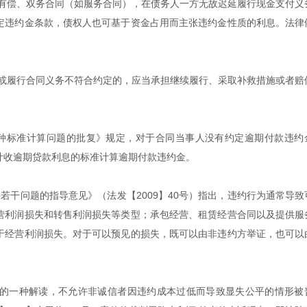
对有偿、双务合同（如服务合同），在债务人一方无故迟延履行现金支付义
定违约金条款，债权人也可基于资金占用而主张违约金性质的利息。法律
务或履行合同义务不符合约定的，应当承担继续履行、采取补救措施或者赔
种标准计算问题的批复》规定，对于合同当事人没有约定逾期付款违约
计收逾期贷款利息的标准计算逾期付款违约金。
若干问题的指导意见》（法发【2009】40号）指出，违约行为通常导致
营利润损失和转售利润损失等类型；承包经营、租赁经营合同以及提供服
于经营利润损失。对于可以预见的损失，既可以由非违约方举证，也可以
的一种解读，不允许非诚信者因违约成本过低而导致显失公平的情形被