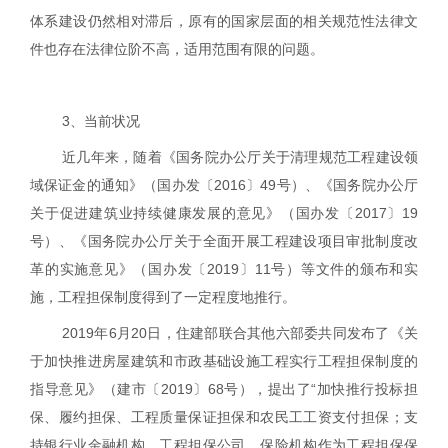
体系建设仍然相对滞后，原有的国家层面的相关规范性法律文
件也存在法律位阶不高，适用范围有限的问题。
3
、当前状况
近几年来，随着《国务院办公厅关于清理规范工程建设领
域保证金的通知》（国办发〔
2016
〕
49
号）、《国务院办公厅
关于促进建筑业持续健康发展的意见》（国办发〔
2017
〕
19
号）、《国务院办公厅关于全面开展工程建设项目审批制度改
革的实施意见》（国办发〔
2019
〕
11
号）等文件的颁布和实
施，工程担保制度得到了一定程度地推行。
2019
年
6
月
20
日，住建部联合其他六部委共同发布了《关
于加快推进房屋建筑和市政基础设施工程实行工程担保制度的
指导意见》（建市〔
2019
〕
68
号），提出了“加快推行投标担
保、履约担保、工程质量保证担保和农民工工资支付担保；支
持银行业金融机构、工程担保公司、保险机构作为工程担保保