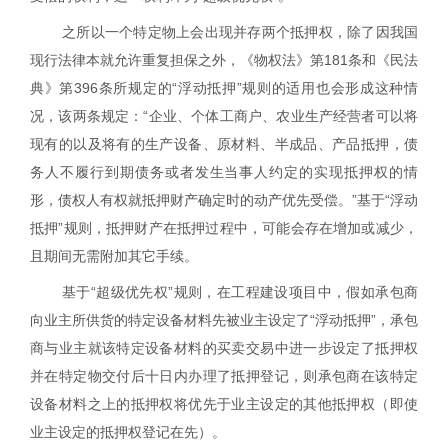
之所以一个特定物上会出现并存两个抵押权，除了因我国
现行法律本就允许重复担保之外，《物权法》第
181
条和《民法
典》第
396
条所规定的“浮动抵押”规则的适用也会形成这种情
况，该两条规定：“企业、个体工商户、农业生产经营者可以将
现有的以及将有的生产设备、原材料、半成品、产品抵押，债
务人不履行到期债务或者发生当事人约定的实现抵押权的情
形，债权人有权就抵押财产确定时的动产优先受偿。”基于“浮动
抵押”规则，抵押财产在抵押过程中，可能会存在增加或减少，
且期间无需附加其它手续。
基于“超级优先权”规则，在工程建设项目中，假如承包商
向业主所供货的特定设备材料先被业主设定了“浮动抵押”，承包
商与业主就该特定设备材料的买卖交易中进一步设定了抵押权
并在特定物交付后十日内办理了抵押登记，则承包商在该特定
设备材料之上的抵押权将优先于业主设定的其他抵押权（即使
业主设定的抵押权登记在先）。