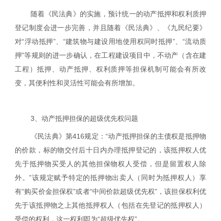
随着《民法典》的实施，预计统一的动产抵押和权利质押
登记制度会进一步完善，并且随着《民法典》、《九民纪要》
对“浮动抵押”、“建筑物与建设用地使用权同时抵押”、“流动质
押”等规则的进一步确认，在工程建设项目中，不动产（含在建
工程）抵押、动产抵押、权利质押等担保机制可能会有所改
变，其便利性和灵活性可能会有所增加。
3
、动产抵押担保的
超级优先权问题
《民法典》第
416
规定：“动产抵押担保的主债权是抵押物
的价款，标的物交付后十日内办理抵押登记的，该抵押权人优
先于抵押物买受人的其他担保物权人受偿，但是留置权人除
外。”该规定赋予特定的抵押物出卖人（同时为抵押权人）享
有“购买价金担保权”或者“中间价款超级优先权”，该担保权利优
先于该抵押物之上其他抵押权人（包括在先登记的抵押权人）
受偿的权利，这一权利即为“超级优先权”。