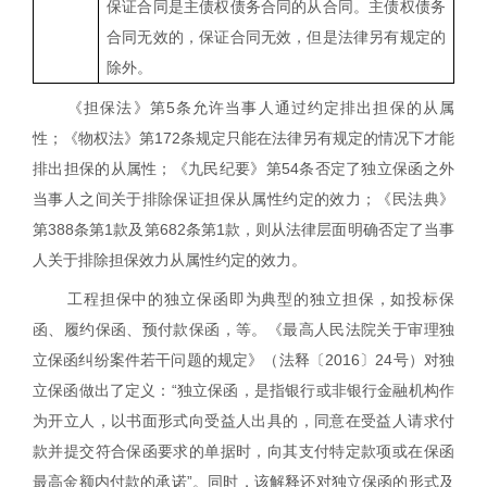
保证合同是主债权债务合同的从合同。主债权债务
合同无效的，保证合同无效，但是法律另有规定的
除外。
《担保法》第
5
条允许当事人通过约定排出担保的从属
性；《物权法》第
172
条规定只能在法律另有规定的情况下才能
排出担保的从属性；《九民纪要》第
54
条否定了独立保函之外
当事人之间关于排除保证担保从属性约定的效力；《
民法典》
第
388
条第
1
款及第
682
条第
1
款，则从法律层面明确否定了当事
人关于排除担保效力从属性约定的效力。
工程担保中的独立保函即为典型的独立担保，如投标保
函、履约保函、预付款保函，等。《最高人民法院关于审理独
立保函纠纷案件若干问题的规定》（法释〔
2016
〕
24
号）对独
立保函做出了定义：“独立保函，是指银行或非银行金融机构作
为开立人，以书面形式向受益人出具的，同意在受益人请求付
款并提
交符合保函要求的单据时，向其支付特定款项或在保函
最高金额内付款的承诺”。同时，该解释还对独立保函的形式及