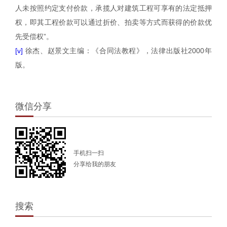
人未按照约定支付价款，承揽人对建筑工程可享有的法定抵押
权，即其工程价款可以通过折价、拍卖等方式而获得的价款优
先受偿权”。
[v]
徐杰、赵景文主编：《合同法教程》，法律出版社
2000
年
版。
微信分享
手机扫一扫
分享给我的朋友
搜索