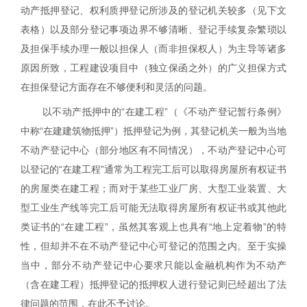
动产抵押登记、权利质押登记所涉及的登记机关较多（见下文
表格）以及部分登记事项边界不够清晰、登记手续复杂繁琐以
及担保手续办理一般以担保人（而非担保权人）为主导等诸多
原因所致，工程建设项目中（独立保函之外）的广义担保方式
在担保登记方面存在不够便利和灵活的问题。
以不动产抵押中的“在建工程”（《不动产登记暂行条例》
中称“
在建建筑物抵押
”）抵押登记为例，其登记机关一般为当地
不动产登记中心（部分地区有不同情况），不动产登记中心可
以登记的“在建工程”通常为工程完工后可以取得房屋所有权证书
的房屋类在建工程；而对于某些工业厂房、大型工业装置、大
型工业生产线等完工后可能无法取得房屋所有权证书或其他此
类证书的“在建工程”，虽然其客观上也具有“地上定着物”的特
性，但却并不在不动产登记中心可登记的范围之内。至于实操
当中，部分不动产登记中心要求只能以金融机构作为不动产
（含在建工程）抵押登记的抵押权人进行登记则已经超出了法
律问题的范围，在此不予讨论。