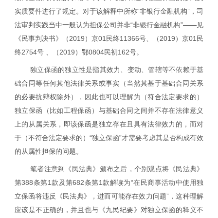
实质要件进行了规定。对于该解释中所称“非银行金融机构”，司
法审判实践当中一般认为担保公司并非“非银行金融机构”——见
《民事判决书》
（
2019
）京
01
民终
11366
号、（
2019
）京
01
民
终
2754
号
、（
2019
）鄂
0804
民初
162
号
。
独立保函的独立性是指其效力、变动、管辖等不依赖于基
础合同等任何其他法律关系或事实（当然其基于基础合同关系
的必要抗辩权除外），因此也可以理解为（符合法定要求的）
独立保函（比如工程保函）与基础合同之间并不存在法律意义
上的从属关系，即该保函是独立存在且具有法律效力的，而对
于（不符合法定要求的）“独立保函”才需要考虑其是否构成有效
的从属性担保的问题。
笔者注意到《民法典》颁布之后，个别观点将《民法典》
第
388
条第
1
款及第
682
条第
1
款解读为“在民商事活动中使用独
立保函将违反《民法典》，进而可能存在效力问题”，这种理解
应该是不正确的，并且也与《九民纪要》对独立保函的释义不