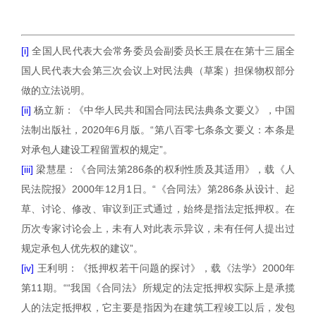
[i]
全国人民代表大会常务委员会副委员长王晨在在第十三届全
国人民代表大会第三次会议上对民法典（草案）担保物权部分
做的立法说明。
[ii]
杨立新：《中华人民共和国合同法民法典条文要义》，中国
法制出版社，
2020
年
6
月版。“第八百零七条条文要义：本条是
对承包人建设工程留置权的规定”。
[iii]
梁慧星：《合同法第
286
条的权利性质及其适用》，载《人
民法院报》
2000
年
12
月
1
日。“《合同法》第
286
条从设计、起
草、讨论、修改、审议到正式通过，始终是指法定抵押权。在
历次专家讨论会上，未有人对此表示异议，未有任何人提出过
规定承包人优先权的建议”。
[iv]
王利明：《抵押权若干问题的探讨》，载《法学》
2000
年
第
11
期。““我国《合同法》所规定的法定抵押权实际上是承揽
人的法定抵押权，它主要是指因为在建筑工程竣工以后，发包