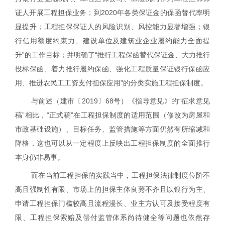
证人开展工程担保业务；到
2020
年各类保证金的保函替代率明
显提升；工程担保保证人的风险识别、风控能力显著增强；银
行信用额度约束力、建设单位及建筑业企业履约能力全面提
升”的工作目标；并明确了“推行工程保函替代保证金、大力推行
投标保函、着力推行履约保函、强化工程质量保证银行保函应
用、推进农民工工资支付担保应用”的分类实施工程担保制度。
与前述（建市〔
2019
〕
68
号）《指导意见》的“征求意见
稿”相比，“正式稿”在工程担保制度的适用范围（修改为房屋和
市政基础设施）、目标任务、监管措施等方面仍然有所缩减和
降格，这也可以从一定程度上反映出工程担保制度的全面推行
本身仍非易事。
而在当前工程担保的实践当中，工程担保法律制度位阶不
高且强制性有限、市场上的担保主体良莠不齐且以银行为主、
申请工程担保门槛较高且流程漫长、业主方认可及接受程度有
限、工程担保索赔及偿付监管体系尚待健全等问题也依然存