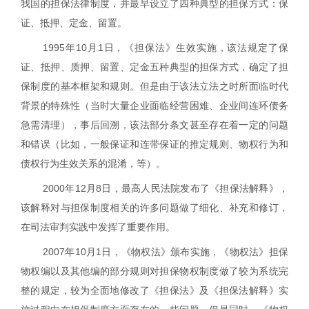
我国的担保法律制度，并最早设立了四种典型的担保方式：保
证、抵押、定金、留置。
1995
年
10
月
1
日，《担保法》生效实施，该法规定了保
证、抵押、质押、留置、定金五种典型的担保方式，确定了担
保制度的基本框架和规则。但是由于该法立法之时所面临时代
背景的特殊性（当时大量企业面临经营困难、企业间连环债务
急需清理），事后回溯，该法部分条文甚至存在着一定的问题
和错误（比如，一般保证和连带保证的推定规则、物权行为和
债权行为生效关系的混淆，等）。
2000
年
12
月
8
日，最高人民法院发布了《担保法解释》，
该解释对与担保制度相关的许多问题做了细化、补充和修订，
在司法审判实践中发挥了重要作用。
2007
年
10
月
1
日，《物权法》颁布实施，《物权法》担保
物权编以及其他编的部分规则对担保物权制度做了较为系统完
整的规定，较为全面地修改了《担保法》及《担保法解释》实