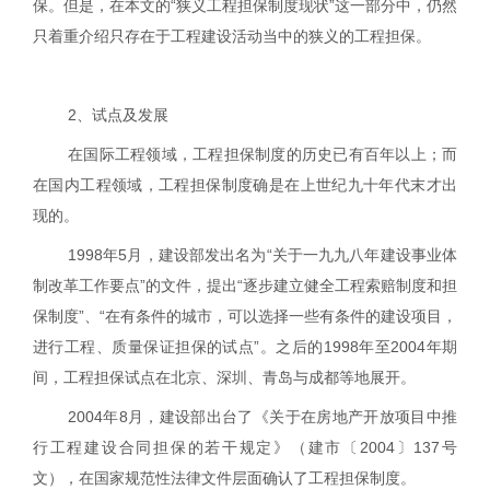
保。但是，在本文的“狭义工程担保制度现状”这一部分中，仍然
只着重介绍只存在于工程建设活动当中的狭义的工程担保。
2
、试点及发展
在国际工程领域，工程担保制度的历史已有百年以上；而
在国内工程领域，工程担保制度确是在上世纪九十年代末才出
现的。
1998
年
5
月，建设部发出名为“关于一九九八年建设事业体
制改革工作要点”的文件，提出“逐步建立健全工程索赔制度和担
保制度”、“在有条件的城市，可以选择一些有条件的建设项目，
进行工程、质量保证担保的试点”。之后的
1998
年至
2004
年期
间，工程担保试点在北京、深圳、青岛与成都等地展开。
2004
年
8
月，建设部出台了《关于在房地产开放项目中推
行工程建设合同担保的若干规定》（建市〔
2004
〕
137
号
文），在国家规范性法律文件层面确认了工程担保制度。