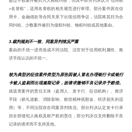
超过半数案件被归为人格权纠纷，但其中部分判决认为“信用权
=名誉权”，适用名誉权的相关规范进行审理。部分案件因在信
用卡、金融借款等合同关系下出现信用争议，法院将其归为合
同纠纷。少数案件被归为侵权纠纷、物权纠纷或其他案由。
3.裁判规则不一致、同案异判情况严重
案由的不统一进而造成不同法院、法官对于信用权利属性、救
济手段认识的不统一。
较为典型的征信案件类型为原告因被人冒名办理银行卡或银行
卡被人盗刷而出现逾期记录，故请求撤销不良记录并予赔偿。
就该类案件的责任主体（盗用人、发卡行、征信机构）、救济
手段（赔礼道歉、消除影响、赔偿精神抚慰金、经济损失的适
用）等，不同法院存在同案异判情况。部分判决认定发卡行承
担全部侵犯人格权及财产权的责任，部分判决仅支持删除不良
记录的请求而不支持其他。