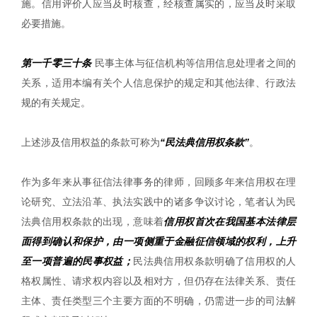
施。信用评价人应当及时核查，经核查属实的，应当及时采取
必要措施。
第一千零三十条
民事主体与征信机构等信用信息处理者之间的
关系，适用本编有关个人信息保护的规定和其他法律、行政法
规的有关规定。
上述涉及信用权益的条款可称为
“民法典信用权条款”
。
作为多年来从事征信法律事务的律师，回顾多年来信用权在理
论研究、立法沿革、执法实践中的诸多争议讨论，笔者认为民
法典信用权条款的出现，意味着
信用权首次在我国基本法律层
面得到确认和保护，由一项侧重于金融征信领域的权利，上升
至一项普遍的民事权益；
民法典信用权条款明确了信用权的人
格权属性、请求权内容以及相对方，但仍存在法律关系、责任
主体、责任类型三个主要方面的不明确，仍需进一步的司法解