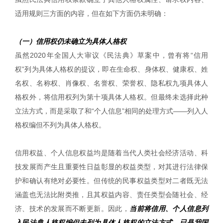
适用规则三方面的内容，但在如下方面仍未明确：
（一）信用权仍未确立为具体人格权
虽然2020年全国人大审议《民法典》草案中，曾有将“信用
权”列为具体人格权的提议，即在生命权、身体权、健康权、姓
名权、名称权、肖像权、名誉权、荣誉权、隐私权九项具体人
格权外，将信用权列为第十项具体人格权。但最终未选择此种
立法方式，而是采取了和“个人信息”相同的处理方式——列入人
格权编但不列为具体人格权。
信用权益、个人信息权益均是随着当代人类社会经济活动、科
技发展而产生且重要性日益彰显的权益类型，对其进行法律保
护和确认有绝对必要性。但传统的民事权益类型对二者既无法
涵盖也无法比附类推，且其权益内容、责任类型会随社会、经
济、技术的发展而不断更新。因此，
当前将信用、个人信息列
入民法典人格权编但未列为具体人格权的立法方式，已是我国