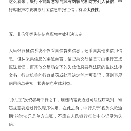
这么看来，
银行不能随意将与其有纠纷的相对方列入征信
。中
行客服声称要将原油宝信息申报征信，有些
太任性
。
五、非信贷类失信信息应凭生效判决认定
人民银行征信系统不仅采集信贷类信息，还采集其他类信用信
息。但从采集信息的渠道而言，信贷类交易信息可由银行直接
报送登记，而其他交易场合下的失信信息要靠法院的生效法律
文书、行政机关的行政处罚或处理决定等才可登记，否则容易
信用信息失实、损害信息主体利益。
“原油宝”投资者与中行之中，谁违约需要通过司法程序裁判、谁
违规需要通过行政程序认定。在此之前，中行关于“视为欠款逾
期”的说法只是单方主张，不应在人民银行征信中心记录为失
信。