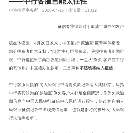
——中行客服岂能太任性
中咨律师事务所
|
2020-04-26
|
阅读量：11012
——征信专业律师对于原油宝事件的发声
据媒体报道，4月20日以来，中国银行“原油宝”巨亏事件爆发，
部分投资者血本无归，“倒欠”中行巨额资金。受损投资者组团维
权，中行也使出了两项强硬回应手段，一是从“倒欠”客户在中行
的其他账户中直接划扣款项；二是声称
不还钱将纳入征信
！
中行客服所指的“向人民银行申请将欠款记录纳入其征信”，应指
中行将其认为的“原油宝”倒欠客户未补足金额情况，作为欠款逾
期信息向中国人民银行征信中心系统进行报告，使该客户的人
民银行征信记录中出现失信记录，也就是俗称的被列入“人民银
行失信黑名单”。