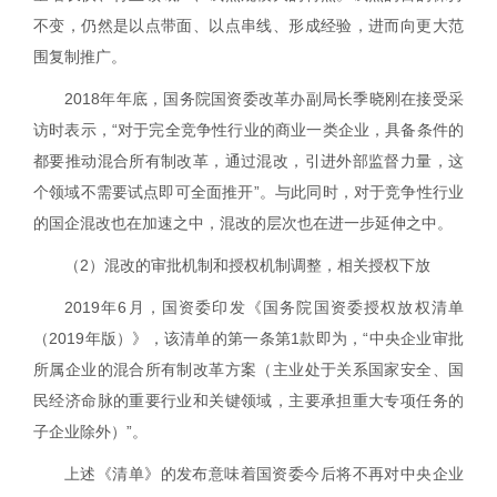
不变，仍然是以点带面、以点串线、形成经验，进而向更大范
围复制推广。
2018
年年底，国务院国资委改革办副局长季晓刚在接受采
访时表示，“对于完全竞争性行业的商业一类企业，具备条件的
都要推动混合所有制改革，通过混改，引进外部监督力量，这
个领域不需要试点即可全面推开”。与此同时，对于竞争性行业
的国企混改也在加速之中，混改的层次也在进一步延伸之中。
（
2
）混改的审批机制和授权机制调整，相关授权下放
2019
年
6
月，国资委印发《国务院国资委授权放权清单
（
2019
年版）》，该清单的第一条第
1
款即为，“中央企业审批
所属企业的混合所有制改革方案（主业处于关系国家安全、国
民经济命脉的重要行业和关键领域，主要承担重大专项任务的
子企业除外）”。
上述《清单》的发布意味着国资委今后将不再对中央企业