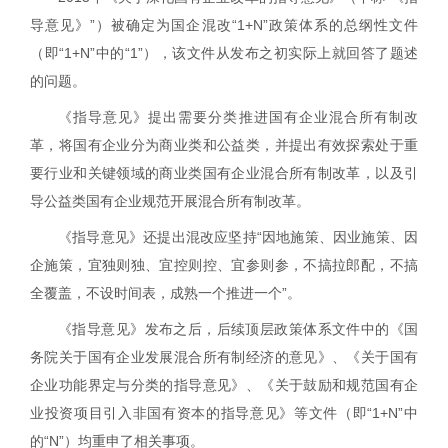
导意见》”）被确定为国企混改“
1+N
”政策体系的总纲性文件
（即“
1+N
”中的“
1
”），该文件从发布之初实际上就回答了题述
的问题。
《指导意见》提出需要分类推进国有企业混合所有制改
革，将国有企业分为商业类和公益类，并提出有效探索处于重
要行业和关键领域的商业类国有企业混合所有制改革，以及引
导公益类国有企业规范开展混合所有制改革。
《指导意见》还提出混改应
坚持“因地施策、因业施策、因
企施策，宜独则独、宜控则控、宜参则参，不搞拉郎配，不搞
全覆盖，不设时间表，成熟一
个推进一个”。
《指导意见》发布之后，后续顶层政策体系文件中的《国
务院关于国有企业发展混合所有制经济的意见》、《关于国有
企业功能界定与分类的指导意见》、《关于鼓励和规范国有企
业投资项目引入非国有资本的指导意见》等文件（即“
1+N
”中
的“
N
”）均重申了相关事项。