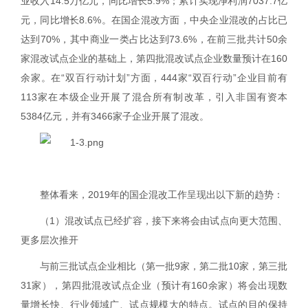
业收入
14.5
万亿元，同比增长
5.9%
；累计实现净利润
7037.7
亿
元，同比增长
8.6%
。在国企混改方面，
中央企业混改的占比已
达到
70%
，其中商业一类占比达到
73.6%
，在前三批共计
50
余
家混改试点企业的基础上，第四批混改试点企业数量预计在
160
余家。在“双百行动计划”方面，
444
家“双百行动”企业目前有
113
家在本级企业开展了混合所有制改革，引入非国有资本
5384
亿元，并有
3466
家子企业开展了混改。
整体看来，
2019
年的国企混改工作呈现出以下新的趋势：
（
1
）混改试点已经扩容，接下来将会由试点向更大范围、
更多层次推开
与前三批试点企业相比（第一批
9
家，第二批
10
家，第三批
31
家），第四批混改试点企业（预计有
160
余家）将会出现数
量增长快、行业领域广、试点规模大的特点。试点的目的保持