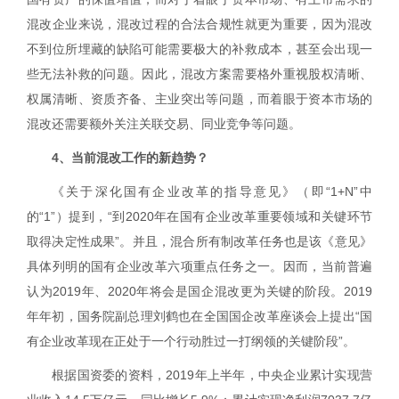
混改企业来说，混改过程的合法合规性就更为重要，因为混改
不到位所埋藏的缺陷可能需要极大的补救成本，甚至会出现一
些无法补救的问题。因此，混改方案需要格外重视股权清晰、
权属清晰、资质齐备、主业突出等问题，而着眼于资本市场的
混改还需要额外关注关联交易、同业竞争等问题。
4
、当前混改工作的新趋势？
《关于深化国有企业改革的指导意见》（即“
1+N
”中
的“
1
”）提到，“到
2020
年在国有企业改革重要领域和关键环节
取得决定性成果”。并且，混合所有制改革任务也是该《意见》
具体列明的国有企业改革六项重点任务之一。因而，
当前普遍
认为
2019
年、
2020
年将会是国企混改更为关键的阶段。
2019
年年初，国务院副总理
刘鹤也在全国国企改革座谈会上提出“国
有企业改革现在正处于一个行动胜过一打纲领的关键阶段”。
根据国资委的资料，
2019
年上半年，中央企业累计实现营