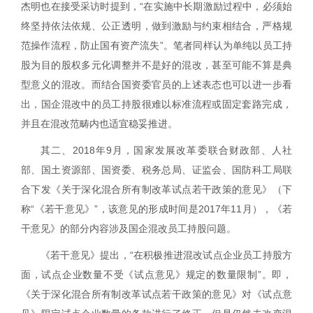
杰明也在接受采访时提到，“在实施中长期激励过程中，必须始
终坚持依法依规、公正透明，做到激励与约束相结合，严格规
范操作流程，防止国有资产流失”。笔者同样认为单纯以员工持
股为目的股权多元化调整并不是好的混改，甚至可能不算是典
型意义的混改。而结合国资委官员的上述表态也可以进一步看
出，国企混改中的员工持股很难以标准流程或固定套路完成，
并且在混改范畴内也适宜稳妥推进。
其二、
2018
年
9
月，国家发展改革委联合财政部、人社
部、国土资源部、国资委、税务总局、证监会、国防科工局联
合下发《关于深化混合所有制改革试点若干政策的意见》（下
称“《若干意见》”，该意见的形成时间是
2017
年
11
月），《若
干意见》的部分内容涉及国企混改员工持股问题。
《若干意见》提出，“在积极推进混改试点企业员工持股方
面，试点企业数量不受《试点意见》规定的数量限制”。即，
《关于深化混合所有制改革试点若干政策的意见》对《试点意