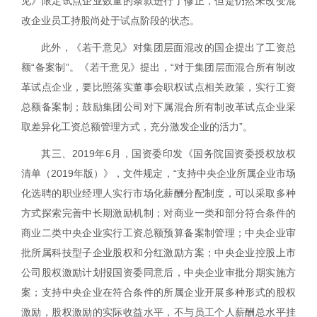
见》限定试点企业数量的条款进行了修正，但是仍然未改变混
改企业员工持股尚处于试点阶段的状态。
此外，《若干意见》对集团层面混改的国企提出了工资总
额“备案制”。《若干意见》提出，“对于集团层面混合所有制改
革试点企业，要比照落实董事会职权试点相关政策，实行工资
总额备案制；鼓励集团公司对下属混合所有制改革试点企业采
取差异化工资总额管理方式，充分激发企业的活力”。
其三、
2019
年
6
月，国资委印发《国务院国资委授权放权
清单（
2019
年版）》，文件规定，“支持中央企业所属企业市场
化选聘的职业经理人实行市场化薪酬分配制度，可以采取多种
方式探索完善中长期激励机制；对商业一类和部分符合条件的
商业二类中央企业实行工资总额预算备案制管理；中央企业审
批所属科技型子企业股权和分红激励方案；中央企业控股上市
公司股权激励计划报国资委同意后，中央企业审批分期实施方
案；支持中央企业在符合条件的所属企业开展多种形式的股权
激励，股权激励的实际收益水平，不与员工个人薪酬总水平挂