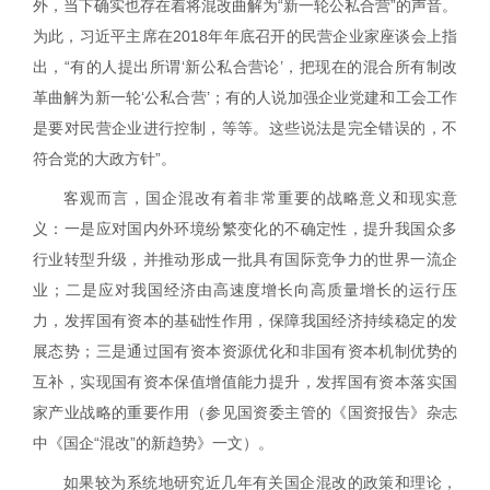
外，当下确实也存在着将混改曲解为“新一轮公私合营”的声音。
为此，习近平主席在
2018
年年底召开的民营企业家座谈会上指
出，“有的人提出所谓‘新公私合营论’，把现在的混合所有制改
革曲解为新一轮‘公私合营’；有的人说加强企业党建和工会工作
是要对民营企业进行控制，等等。这些说法是完全错误的，不
符合党的大政方针”。
客观而言，国企混改有着非常重要的战略意义和现实意
义：一是应对国内外环境纷繁变化的不确定性，提升我国众多
行业转型升级，并推动形成一批具有国际竞争力的世界一流企
业；二是应对我国经济由高速度增长向高质量增长的运行压
力，发挥国有资本的基础性作用，保障我国经济持续稳定的发
展态势；三是通过国有资本资源优化和非国有资本机制优势的
互补，实现国有资本保值增值能力提升，发挥国有资本落实国
家产业战略的重要作用（参见国资委主管的《国资报告》杂志
中《国企“混改”的新趋势》一文）。
如果较为系统地研究近几年有关国企混改的政策和理论，