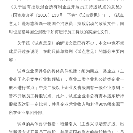
《关于国有控股混合所有制企业开展员工持股试点的意见》
（国资发改革〔
2016
〕
133
号，下称“《试点意见》”），《试点
意见》是标志着新一轮国企混改员工持股启动的政策文件，同
时也是指导国企混改中如何进行员工持股的实操性文件。
关于该《试点意见》的解读文章已有不少，本文中也不就
此展开过多说明，在此只简单摘列《试点意见》的部分主要内
容：
试点企业需具备的具体条件包括：须为商业一类企业（主
业处于充分竞争行业和领域），商业二类企业和公益类企业一
般不进行试点；中央二级以上企业及省级国有一级企业原则上
暂不开展员工持股试点。此外，试点企业非公有资本股东所持
股权应达到一定比例，并且企业营业收入和利润
90%
须来源于
所在企业集团外部。
试点的具体要求包括：增量引入（主要采取增资扩股、出
资新设方式开展员工持股，并保证国有资本的控股地位）；员