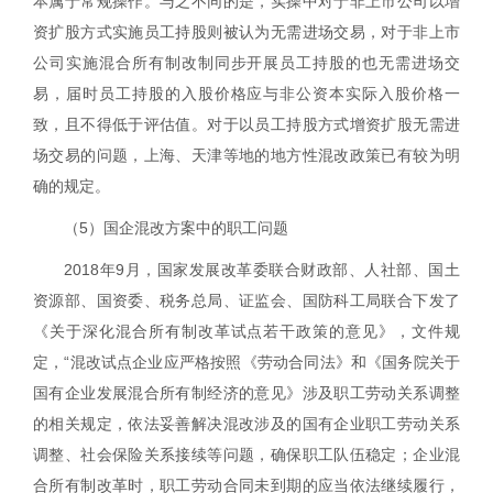
本属于常规操作。与之不同的是，实操中对于非上市公司以增
资扩股方式实施员工持股则被认为无需进场交易，对于非上市
公司实施混合所有制改制同步开展员工持股的也无需进场交
易，届时员工持股的入股价格应与非公资本实际入股价格一
致，且不得低于评估值。对于以员工持股方式增资扩股无需进
场交易的问题，上海、天津等地的地方性混改政策已有较为明
确的规定。
（
5
）国企混改方案中的职工问题
2018
年
9
月，国家发展改革委联合财政部、人社部、国土
资源部、国资委、税务总局、证监会、国防科工局联合下发了
《关于深化混合所有制改革试点若干政策的意见》，文件规
定，“
混改试点企业应严格按照《劳动合同法》和《国务院关于
国有企业发展混合所有制经济的意见》涉及职工劳动关系调整
的相关规定，依法妥善解决混改涉及的国有企业职工劳动关系
调整、社会保险关系接续等问题，确保职工队伍稳定；企业混
合所有制改革时，职工劳动合同未到期的应当依法继续履行，