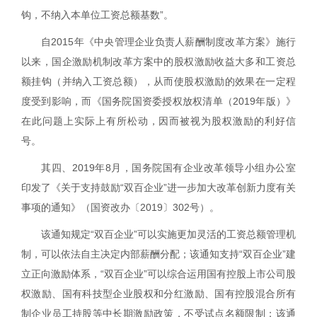
钩，不纳入本单位工资总额基数”。
自
2015
年《中央管理企业负责人薪酬制度改革方案》施行
以来，国企激励机制改革方案中的股权激励收益大多和工资总
额挂钩（并纳入工资总额），从而使股权激励的效果在一定程
度受到影响，而《国务院国资委授权放权清单（
2019
年版）》
在此问题上实际上有所松动，因而被视为股权激励的利好信
号。
其四、
2019
年
8
月，国务院国有企业改革领导小组办公室
印发了《关于支持鼓励
“
双百企业
”
进一步加大改革创新力度有关
事项的通知》（国资改办〔
2019
〕
302
号）。
该通知规定“双百企业”可以实施更加灵活的工资总额管理机
制，可以依法自主决定内部薪酬分配；该通知支持“双百企业”建
立正向激励体系，
“
双百企业
”
可以综合运用国有控股上市公司股
权激励、国有科技型企业股权和分红激励、国有控股混合所有
制企业员工持股等中长期激励政策，不受试点名额限制；该通