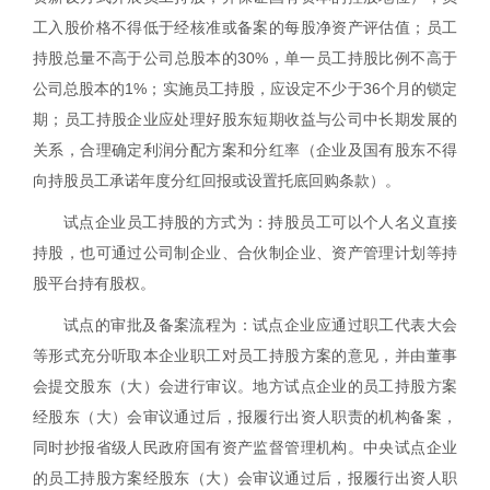
工入股价格不得低于经核准或备案的每股净资产评估值；员工
持股总量不高于公司总股本的
30%
，单一员工持股比例不高于
公司总股本的
1%
；实施员工持股，应设定不少于
36
个月的锁定
期；员工持股企业应处理好股东短期收益与公司中长期发展的
关系，合理确定利润分配方案和分红率（企业及国有股东不得
向持股员工承诺年度分红回报或设置托底回购条款）。
试点企业员工持股的方式为：持股员工可以个人名义直接
持股，也可通过公司制企业、合伙制企业、资产管理计划等持
股平台持有股权。
试点的审批及备案流程为：试点企业应通过职工代表大会
等形式充分听取本企业职工对员工持股方案的意见，并由董事
会提交股东（大）会进行审议。地方试点企业的员工持股方案
经股东（大）会审议通过后，报履行出资人职责的机构备案，
同时抄报省级人民政府国有资产监督管理机构。中央试点企业
的员工持股方案经股东（大）会审议通过后，报履行出资人职