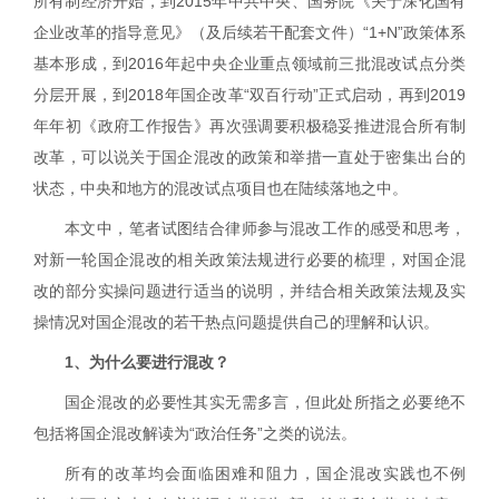
所有制经济开始，到
2015
年中共中央、国务院《关于深化国有
企业改革的指导意见》（及后续若干配套文件）“
1+N
”政策体系
基本形成，到
2016
年起中央企业重点领域前三批混改试点分类
分层开展，到
2018
年国企改革“双百行动”正式启动，再到
2019
年年初《政府工作报告》再次强调要积极稳妥推进混合所有制
改革，可以说关于国企混改的政策和举措一直处于密集出台的
状态，中央和地方的混改试点项目也在陆续落地之中。
本文中，笔者试图结合律师参与混改工作的感受和思考，
对新一轮国企混改的相关政策法规进行必要的梳理，对国企混
改的部分实操问题进行适当的说明，并结合相关政策法规及实
操情况对国企混改的若干热点问题提供自己的理解和认识。
1
、为什么要进行混改？
国企混改的必要性其实无需多言，但此处所指之必要绝不
包括将国企混改解读为
“政治任务”
之类的说法。
所有的改革均会面临困难和阻力，国企混改实践也不例