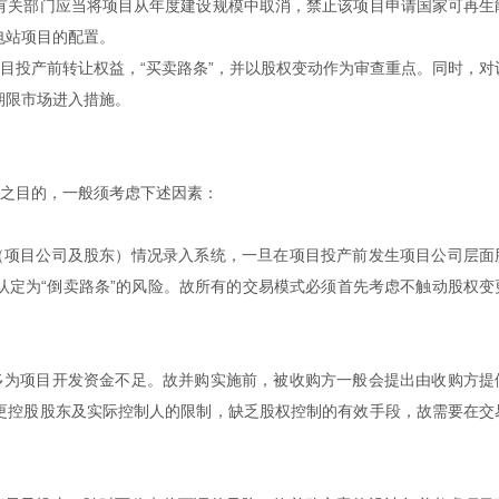
有关部门应当将项目从年度建设规模中取消，禁止该项目申请国家可再生
电站项目的配置。
目投产前转让权益，“买卖路条”，并以股权变动作为审查重点。同时，对
期限市场进入措施。
之目的，一般须考虑下述因素：
（项目公司及股东）情况录入系统，一旦在项目投产前发生项目公司层面
认定为“倒卖路条”的风险。故所有的交易模式必须首先考虑不触动股权变
多为项目开发资金不足。故并购实施前，被收购方一般会提出由收购方提
更控股股东及实际控制人的限制，缺乏股权控制的有效手段，故需要在交