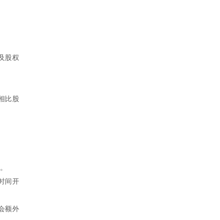
及股权
相比股
。
时间开
会额外