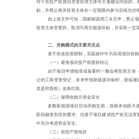
对于在投产前擅自变更投资主体等主要建设内容的，
贴，并禁止相关投资主体在一定期限内参与后续光伏
由上述文件可知，国家能源局三令五申，禁止项
投资主体变更的，取消可再生能源补贴，并采取一定
二、并购模式的主要关注点
基于前述政策限制，实践操作中为实现项目收购
（一）避免项目投产前股权转让
由于项目申请核准或备案时一般会将投资主体
让的工商变更登记，未来申报新能源补贴时，面临被
其是控股权）这条红线。
（二）保障收购方资金安全
多数新能源项目启动并购交易，其根本动因大
阶段融资安排的要求。但基于项目建成投产前无法变
中充分考虑资金安全。
（三）抢投产抢电价