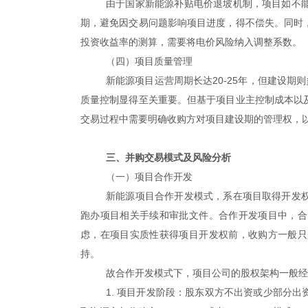
由于国家新能源补贴电价退坡机制，项目如不
期，避免因交易问题影响项目进度，得不偿失。同时
投资收益率的测算，需要将电价风险纳入调整系数。
（四）项目质量管理
新能源项目运营周期长达20-25年，但建设期
质量控制显得至关重要。但基于项目业主控制成本以
交易过程中需要明确收购方对项目建设期的管理权，
三、并购交易模式及风险分析
（一）项目合作开发
新能源项目合作开发模式，系在项目取得开发
跑办项目相关手续和审批文件。合作开发项目中，合
虑，在项目实质性获得项目开发权前，收购方一般只
持。
故合作开发模式下，项目公司的股权架构一般经
1. 项目开发阶段：股东双方不出资或少部分