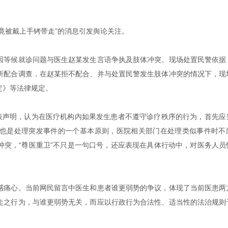
家竟被戴上手铐带走”的消息引发舆论关注。
因等候就诊问题与医生赵某发生言语争执及肢体冲突。现场处置民警依据
所配合调查，在赵某拒不配合、并与处置民警发生肢体冲突的情况下，现
定》等法律规定。
突发表声明，认为在医疗机构内如果发生患者不遵守诊疗秩序的行为，首先应
也是处理突发事件的一个基本原则，医院相关部门在处理类似事件时不
冲突，“尊医重卫”不只是一句口号，还应表现在具体行动中，对医务人员
感痛心。当前网民留言中医生和患者谁更弱势的争议，体现了当前医患两
走之行为，与谁更弱势无关，而应以行政行为合法性、适当性的法治规则