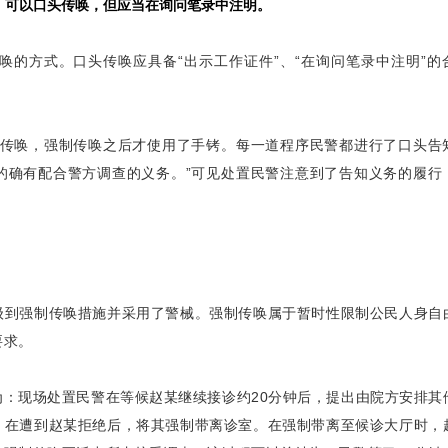
，可以口头传唤，但应当在询问笔录中注明。
的方式。口头传唤应具备“出示工作证件”、“在询问笔录中注明”的
制传唤，强制传唤之后才使用了手铐。每一道程序民警都进行了口头告
的确有配合警方调查的义务。”可见处置民警注意到了告知义务的履行
级到强制传唤措施并采用了警械。强制传唤属于暂时性限制公民人身自
要求。
：现场处置民警在等候赵某继续接诊约20分钟后，提出由院方安排其
，在遭到赵某拒绝后，将其强制带离诊室。在强制带离至候诊大厅时，