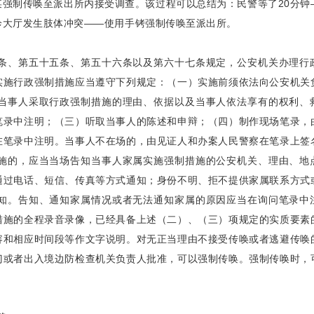
强制传唤至派出所内接受调查。该过程可以总结为：民警等了20分钟
诊大厅发生肢体冲突——使用手铐强制传唤至派出所。
条、第五十五条、第五十六条以及第六十七条规定，公安机关办理行
实施行政强制措施应当遵守下列规定：（一）实施前须依法向公安机关
当事人采取行政强制措施的理由、依据以及当事人依法享有的权利、
笔录中注明；（三）听取当事人的陈述和申辩；（四）制作现场笔录，
在笔录中注明。当事人不在场的，由见证人和办案人民警察在笔录上签
施的，应当当场告知当事人家属实施强制措施的公安机关、理由、地
通过电话、短信、传真等方式通知；身份不明、拒不提供家属联系方式
知。告知、通知家属情况或者无法通知家属的原因应当在询问笔录中
措施的全程录音录像，已经具备上述（二）、（三）项规定的实质要素
容和相应时间段等作文字说明。对无正当理由不接受传唤或者逃避传唤
门或者出入境边防检查机关负责人批准，可以强制传唤。强制传唤时，