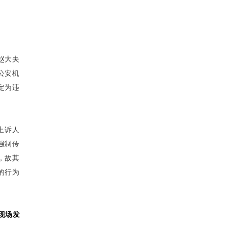
赵大夫
公安机
定为违
上诉人
强制传
，故其
的行为
现场发