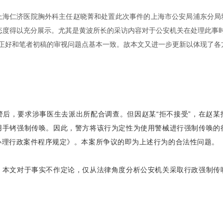
生上海仁济医院胸外科主任赵晓菁和处置此次事件的上海市公安局浦东分局
态度得以充分展示。尤其是黄波所长的采访内容对于公安机关在处理此事时
，正好和笔者初稿的审视问题点基本一致。故本文又进一步更新以体现了各
后，要求涉事医生去派出所配合调查。但因赵某“拒不接受”，在赵某
用手铐强制传唤。因此，警方将该行为定性为使用警械进行强制传唤的
办理行政案件程序规定》。本案所争议的即为上述行为的合法性问题。
，本文对于事实不作定论，仅从法律角度分析公安机关采取行政强制传