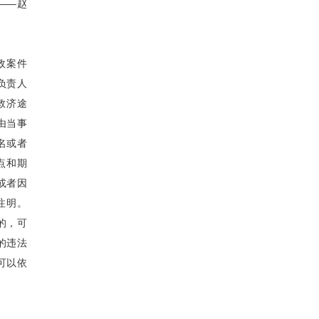
——赵
政案件
负责人
救济途
由当事
名或者
点和期
或者因
注明。
的，可
的违法
可以依