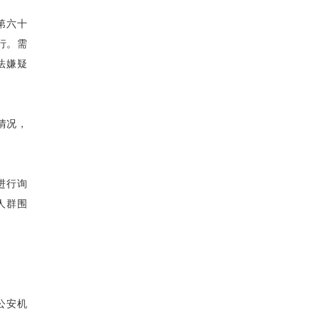
第六十
行。需
法嫌疑
情况，
进行询
人群围
公安机