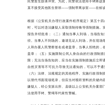
民警发生肢体冲突。为此，民警依法使用手铐将赵某
某不接受其他医生替班——强制带离诊室——在候
根据《公安机关办理行政案件程序规定》第五十四
时，可以对违法嫌疑人采取强制传唤等强制措施。
报告并经批准；（二）通知当事人到场，当场告知
径。当事人不到场的，邀请见证人到场，并在现场
人和办案人民警察签名或者盖章，当事人拒绝的，
盖章；（五）实施限制公民人身自由的行政强制措
限；无法当场告知的，应当在实施强制措施后立即
自然灾害等不可抗力导致无法通知的，可以不予通
（六）法律、法规规定的其他程序。实施行政强制
以替代书面现场笔录，但应当对视听资料的关键内
嫌疑人，经公安派出所、县级以上公安机关办案部
法使用手铐、警绳等约束性警械。