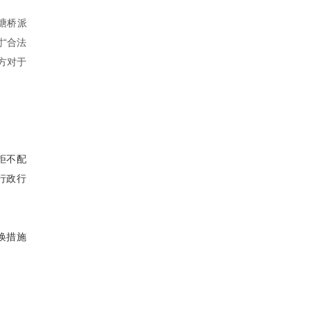
塘桥派
“合法
方对于
拒不配
行政行
唤措施