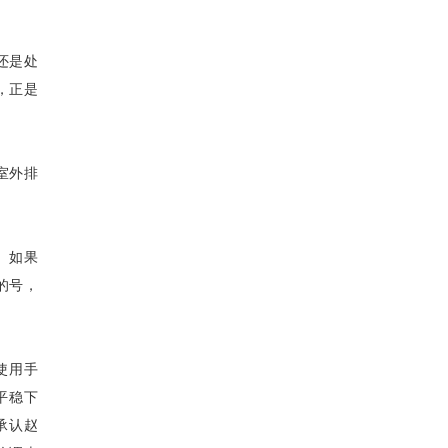
还是处
，正是
室外排
。如果
的号，
使用手
平稳下
承认赵