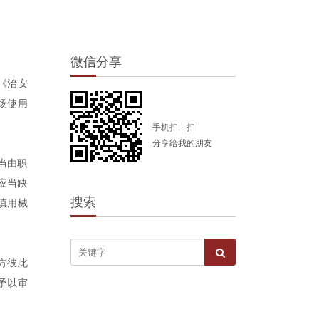
微信分享
《治安
场使用
手机扫一扫
分享给我的朋友
当由职
应当缺
搜索
慎用械
方彼此
予以审