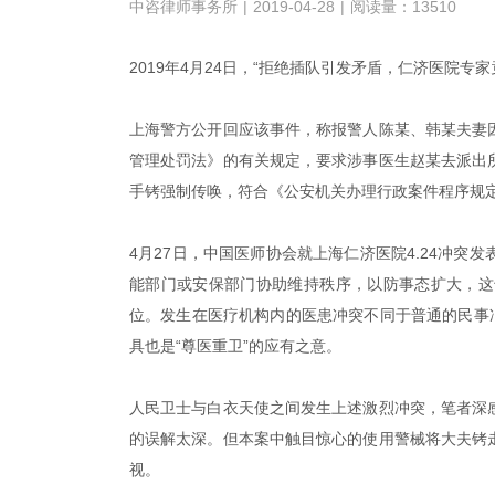
中咨律师事务所
|
2019-04-28
|
阅读量：13510
2019年4月24日，“拒绝插队引发矛盾，仁济医院专
上海警方公开回应该事件，称报警人陈某、韩某夫妻
管理处罚法》的有关规定，要求涉事医生赵某去派出
手铐强制传唤，符合《公安机关办理行政案件程序规
4月27日，中国医师协会就上海仁济医院4.24冲
能部门或安保部门协助维持秩序，以防事态扩大，这
位。发生在医疗机构内的医患冲突不同于普通的民事
具也是“尊医重卫”的应有之意。
人民卫士与白衣天使之间发生上述激烈冲突，笔者深
的误解太深。但本案中触目惊心的使用警械将大夫铐
视。