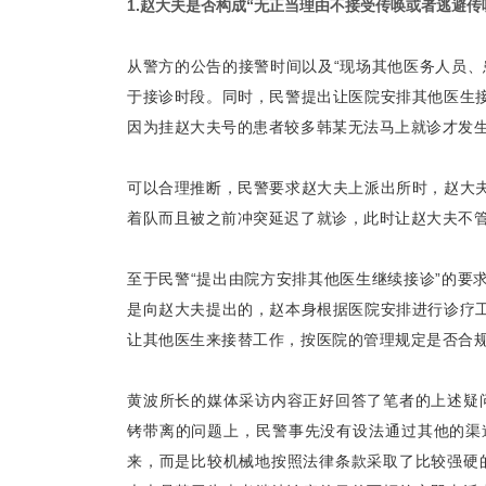
1.赵大夫是否构成“无正当理由不接受传唤或者逃避传
从警方的公告的接警时间以及“现场其他医务人员、
于接诊时段。同时，民警提出让医院安排其他医生
因为挂赵大夫号的患者较多韩某无法马上就诊才发
可以合理推断，民警要求赵大夫上派出所时，赵大
着队而且被之前冲突延迟了就诊，此时让赵大夫不
至于民警“提出由院方安排其他医生继续接诊”的要
是向赵大夫提出的，赵本身根据医院安排进行诊疗
让其他医生来接替工作，按医院的管理规定是否合
黄波所长的媒体采访内容正好回答了笔者的上述疑
铐带离的问题上，民警事先没有设法通过其他的渠
来，而是比较机械地按照法律条款采取了比较强硬