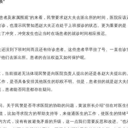
唤”
患者及家属围观”的来看，民警要求赵大夫去派出所的时间，医院应该
接诊，也显示民警知悉赵大夫正在处于上班接诊的状态。更为重要的是
生了冲突，冲突发生也让当时在场患者的就诊时间相应推迟。
夫还没到下班时间而且还有待诊患者。这些患者早早挂了号、一直在诊
管他们去派出所。患者的合法权益又如何保护呢。
求，当前描述无法体现民警是向医院负责人提出的还是各赵大夫提出的
工作，是否具备安排其他医生的职权不明。但是，患者挂的就是赵大夫
规，患者能否同意都存在疑问。
问。关于民警是否寻求医院的协助的问题，黄波所长介绍“但在对医生
道，比如寻求院方的帮助支持等，来做通医生的工作，使医生的情绪
的方式，没有有效避免矛盾的升级，这一点我们需要反思和改进。”也