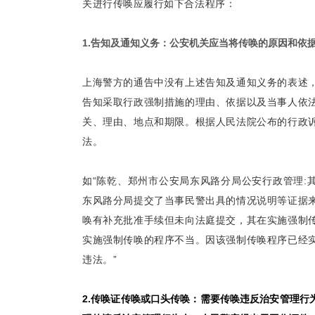
关进行传唤应履行如下合法程序：
1.告知及通知义务：公安机关应当将传唤的原因和依
上海警方的通告中没有上述告知及通知义务的表述
告知采取行政强制措施的理由、依据以及当事人依
关、理由、地点和期限。根据人民法院公布的行政
法。
如“陈乾、郑州市公安局东风路分局公安行政管理:其他
东风路分局提交了当事民警出具的情况说明等证据
唤有补充批准手续但未向法庭提交，其在实施强制
实施强制传唤的程序不当。因该强制传唤程序已经
违法。”
2.传唤证传唤或口头传唤：需要传唤违反治安管理