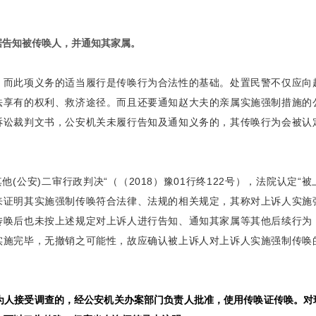
据告知被传唤人，并通知其家属。
，而此项义务的适当履行是传唤行为合法性的基础。处置民警不仅应向
法享有的权利、救济途径。而且还要通知赵大夫的亲属实施强制措施的
诉讼裁判文书，公安机关未履行告知及通知义务的，其传唤行为会被认
(公安)二审行政判决“（（2018）豫01行终122号），法院认定“被
来证明其实施强制传唤符合法律、法规的相关规定，其称对上诉人实施
传唤后也未按上述规定对上诉人进行告知、通知其家属等其他后续行为
实施完毕，无撤销之可能性，故应确认被上诉人对上诉人实施强制传唤
行为人接受调查的，经公安机关办案部门负责人批准，使用传唤证传唤。对