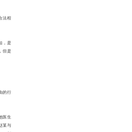
合法程
知，是
，但是
由的行
他医生
赵某与