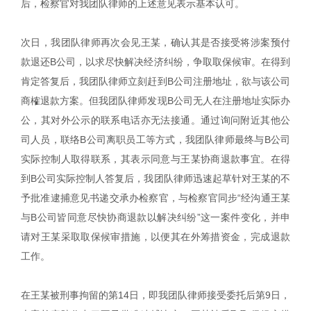
后，检察官对我团队律师的上述意见表示基本认可。
次日，我团队律师再次会见王某，确认其是否接受将涉案预付
款退还B公司，以求尽快解决经济纠纷，争取取保候审。在得到
肯定答复后，我团队律师立刻赶到B公司注册地址，欲与该公司
商榷退款方案。但我团队律师发现B公司无人在注册地址实际办
公，其对外公示的联系电话亦无法接通。通过询问附近其他公
司人员，联络B公司离职员工等方式，我团队律师最终与B公司
实际控制人取得联系，其表示同意与王某协商退款事宜。在得
到B公司实际控制人答复后，我团队律师迅速起草针对王某的不
予批准逮捕意见书递交承办检察官，与检察官同步“经沟通王某
与B公司皆同意尽快协商退款以解决纠纷”这一案件变化，并申
请对王某采取取保候审措施，以便其在外筹措资金，完成退款
工作。
在王某被刑事拘留的第14日，即我团队律师接受委托后第9日，