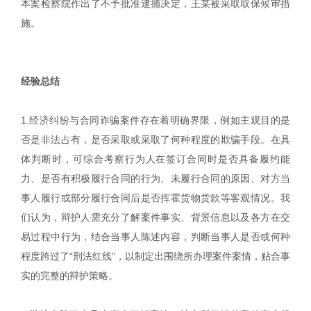
本案检察院作出了不予批准逮捕决定，王某被采取取保候审措
施。
|
经验总结
1.经济纠纷与合同诈骗案件存在着明确界限，例如主观目的是
否是非法占有，是否采取或采取了何种程度的欺骗手段。在具
体判断时，可综合考察行为人在签订合同时是否具备履约能
力、是否有积极履行合同的行为、未履行合同的原因、对方当
事人履行或部分履行合同后是否挥霍货物货款等客观情况。我
们认为，辩护人需充分了解案件事实、背景信息以及各方在交
易过程中行为，结合当事人陈述内容，判断当事人是否或何种
程度跨过了“刑法红线”，以制定出围绕所办理案件案情，贴合事
实的完整的辩护策略。