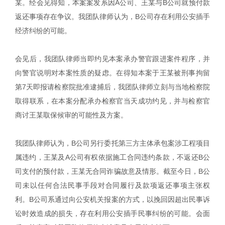
某。经会见得知，本案案发系因A公司、王某与B公司就预付款
返还事项存在争议。我团队律师认为，B公司存在利用公安插手
经济纠纷的可能。
会见后，我团队律师当即约见本案承办警官跟进案件程序，并
向警官说明对本案性质的疑虑。在得知本案于王某被刑事拘留
第7天即报请检察院批准逮捕后，我团队律师立刻与当地检察院
取得联系，在本案分配承办检察官当天成功约见，并与检察官
商讨王某取保候审的可能性及方案。
我团队律师认为，B公司另行委托第三方主体承包案涉工程项目
属违约，王某及A公司有权依据施工合同违约条款，不返还B公
司支付的预付款，王某无合同诈骗故意及情形。截至今日，B公
司未以任何合法民事手段对合同履行及款项返还事项主张权
利。B公司系通过向公安机关报案的方式，以挽回因超出民事诉
讼时效造成的损失，存在利用公安插手民事纠纷的可能。会面