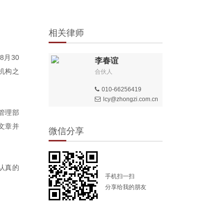
相关律师
月30
李春谊
机构之
合伙人
010-66256419
lcy@zhongzi.com.cn
管理部
文章并
微信分享
认真的
手机扫一扫
分享给我的朋友