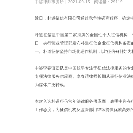
中咨律师事务所
|
2021-09-15
|
阅读量：29119
近日，朴道征信有限公司通过竞争性磋商程序，确定
朴道征信是中国第二家持牌的全国性个人征信机构，于2
日，央行营业管理部发布朴道征信企业征信机构备案
一。朴道征信坚持市场化运作机制，以“征信+科技”
中咨李春谊团队是中国较早专注于征信法律服务的专
专项法律服务供应商。李春谊律师长期从事征信业法
为媒体广泛转载。
本次入选朴道征信常年法律服务供应商，表明中咨在
工作态度，为征信机构及监管部门继续提供优质高效