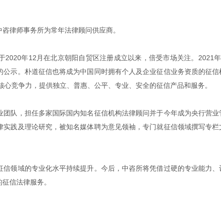
中咨律师事务所为常年法律顾问供应商。
020年12月在北京朝阳自贸区注册成立以来，倍受市场关注。2021年8
的公示。朴道征信也将成为中国同时拥有个人及企业征信业务资质的征信
为核心竞争力，提供独立、普惠、公平、专业、安全的征信产品和服务。
业团队，担任多家国际国内知名征信机构法律顾问并于今年成为央行营业
律实践及理论研究，被知名媒体聘为意见领袖，专门就征信领域撰写专栏
征信领域的专业化水平持续提升。今后，中咨所将凭借过硬的专业能力、
的征信法律服务。